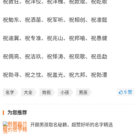
祝敦狂、祝洋佼、祝洋槐、祝款琨、祝屹歌
祝勉东、祝洒苗、祝军听、祝相创、祝凛懿
祝迪冀、祝专准、祝兆山、祝邦喻、祝愚健
祝倜亮、祝洁玖、祝怿涛、祝现歌、祝岳勐
祝勃寻、祝之忱、祝盖光、祝亢邦、祝勃澧
9
赞
名字
大全
姓祝
小孩
男孩
为您推荐
开朗男孩取名秘籍，超赞好听的名字精选