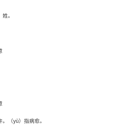
，姓。
意
意
。（yù）指病愈。