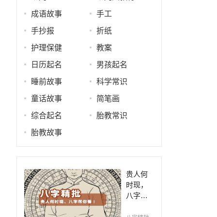
成语故事
手工
手抄报
折纸
护理保健
教案
日历起名
男孩起名
睡前故事
科学常识
童话故事
简笔画
综合起名
胎教常识
胎教故事
贵人何
时现，
八字帮
你看！
平阴阳