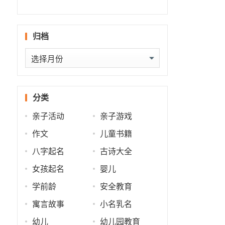
什么
批
势
势
归档
归
档
分类
亲子活动
亲子游戏
作文
儿童书籍
八字起名
古诗大全
女孩起名
婴儿
学前龄
安全教育
寓言故事
小名乳名
幼儿
幼儿园教育