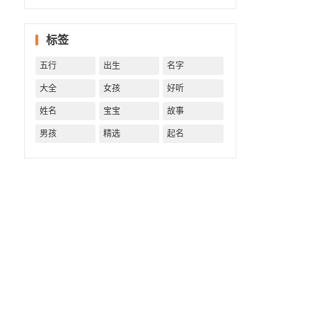
一生！
一生运
势 知天
标签
命方可
福寿绵
五行
出生
名字
长终生
富贵！
大全
女孩
好听
姓名
宝宝
故事
男孩
精选
起名