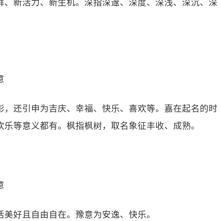
鲜、新活力、新生机。深指深邃、深度、深浅、深沉、深
意
彰，还引申为吉庆、幸福、快乐、喜欢等。嘉在起名的时
欢乐等意义都有。枫指枫树，取名象征丰收、成熟。
意
活美好且自由自在。豫意为安逸、快乐。