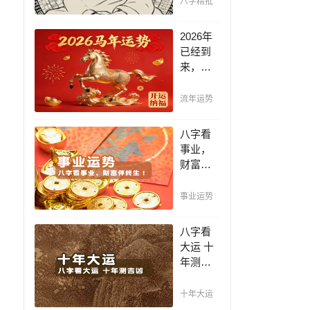
八字精批
断祸
福，八
2026年
字精批
已经到
批出一
来，如
生好命
何能够
运！
把握先
流年运势
机，趋
吉避
八字看
凶，不
事业，
走弯
财富伴
路，点
终生！
击此处
哪日出
事业运势
查看！
生的人
最有财
八字看
官之
大运 十
命，十
年测吉
之八九
凶，十
是大官
年一运
十年大运
或富
卜吉