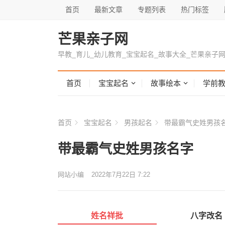
首页
最新文章
专题列表
热门标签
芒果亲子网
早教_育儿_幼儿教育_宝宝起名_故事大全_芒果亲子
首页
宝宝起名
故事绘本
学前
首页
宝宝起名
男孩起名
带最霸气史姓男孩
带最霸气史姓男孩名字
网站小编
2022年7月22日 7:22
姓名祥批
八字改名