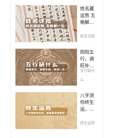
豪，解
凶，未
姓名藏
读您的
来命运
运势 五
事业天
全知
格解一
赋，扭
晓。
生，姓
转当下
名判断
不利困
姓名详批
你一生
局！！
吉凶，
阴阳五
你的名
行，调
字真的
旺补
适合你
五行缺什
缺，助
吗？
运一
么
生！通
晓五
八字测
行，把
你终生
控起伏
运，财
波澜，
富事业
调旺补
福寿
终生运势
缺，助
知！五
运你的
行透析