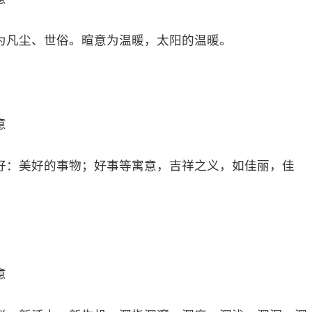
为凡尘、世俗。暄意为温暖，太阳的温暖。
意
好：美好的事物；好事等寓意，吉祥之义，如佳丽，佳
意