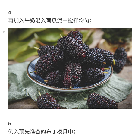
4.
再加入牛奶混入南瓜泥中搅拌均匀
；
5.
倒入预先准备的布丁模具中
；