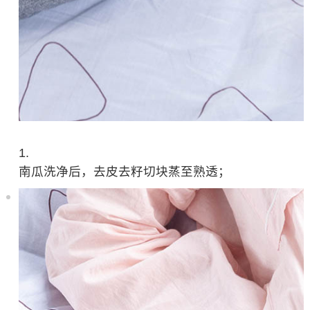
1.
南瓜洗净后，去皮去籽切块蒸至熟透；