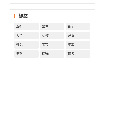
坏，全
看你前
标签
世积了
多少
五行
出生
名字
福。
大全
女孩
好听
姓名
宝宝
故事
男孩
精选
起名