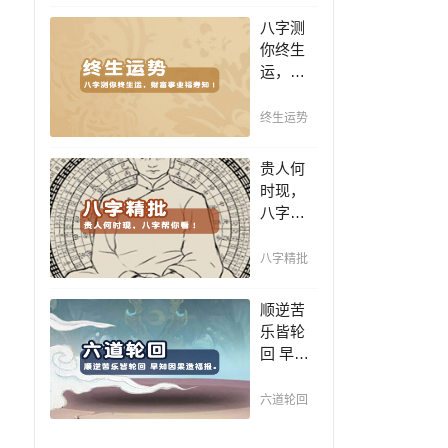
豪，解
化解破
八字测
读您的
财之
你终生
事业天
灾！
运，财
赋，扭
富事业
转当下
福寿
不利困
终生运势
知！五
局！！
行透析
贵人何
一生运
时现，
势 知天
八字帮
命方可
你看！
福寿绵
平阴阳
八字精批
长终生
断祸
富贵！
福，八
顺逆苦
字精批
乐皆轮
批出一
回 早知
生好命
因果造
运！
福报。
六道轮回
今生的
运势好