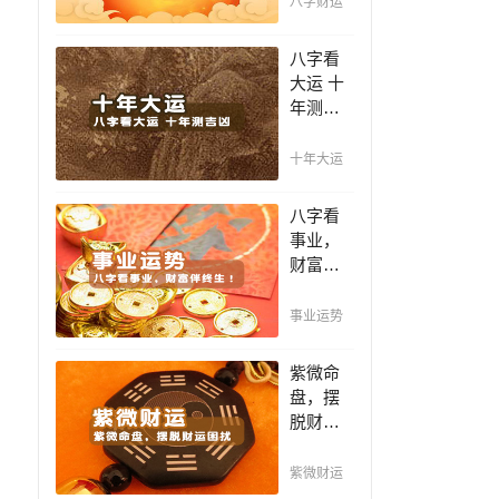
八字财运
的人怎
么转
八字看
运？发
大运 十
家致富
年测吉
的秘诀
凶，十
都在这
年一运
十年大运
里！
卜吉
凶，未
八字看
来命运
事业，
全知
财富伴
晓。
终生！
哪日出
事业运势
生的人
最有财
紫微命
官之
盘，摆
命，十
脱财运
之八九
困扰，
是大官
掌握财
紫微财运
或富
富契机