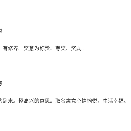
意
、有修养。奖意为称赞、夸奖、奖励。
意
的到来。怿高兴的意思。取名寓意心情愉悦，生活幸福。