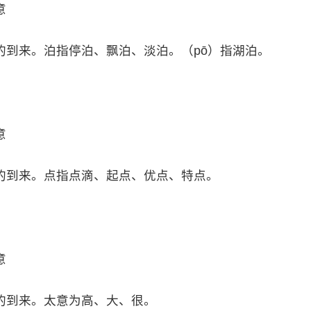
意
的到来。泊指停泊、飘泊、淡泊。（pō）指湖泊。
意
的到来。点指点滴、起点、优点、特点。
意
的到来。太意为高、大、很。