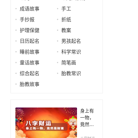
成语故事
手工
手抄报
折纸
护理保健
教案
日历起名
男孩起名
睡前故事
科学常识
童话故事
简笔画
综合起名
胎教常识
胎教故事
身上有
一物，
竟然是
财富，
财运差