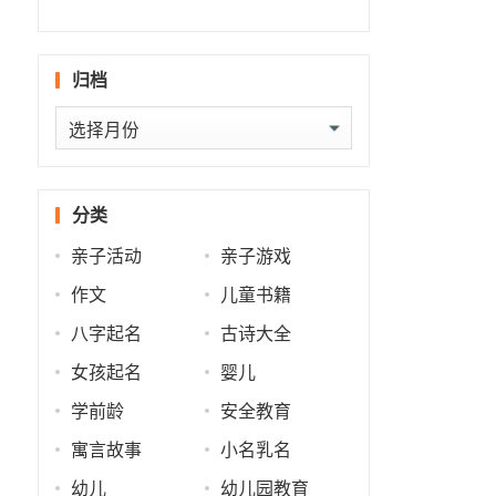
势
运
运
势
归档
归
档
分类
亲子活动
亲子游戏
作文
儿童书籍
八字起名
古诗大全
女孩起名
婴儿
学前龄
安全教育
寓言故事
小名乳名
幼儿
幼儿园教育