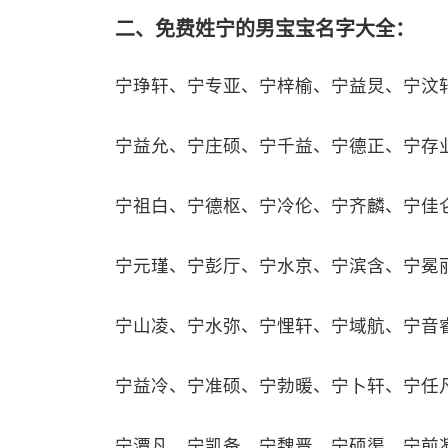
二、免费姓宁的男宝宝名字大全：
宁琤轩、宁专亚、宁梓榆、宁益炅、宁汶
宁益允、宁庄硕、宁千益、宁德正、宁存
宁祖白、宁德枢、宁冷伦、宁齐麟、宁佳
宁元瑾、宁彭厅、宁水京、宁滨含、宁冕
宁山凌、宁水弥、宁悝轩、宁域航、宁音
宁益冷、宁准硕、宁勃暖、宁卜轩、宁任
宁潭凡、宁凯备、宁魏晋、宁硕渠、宁前