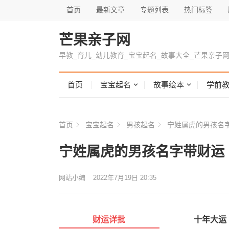
首页
最新文章
专题列表
热门标签
芒果亲子网
早教_育儿_幼儿教育_宝宝起名_故事大全_芒果亲子
首页
宝宝起名
故事绘本
学前
首页
宝宝起名
男孩起名
宁姓属虎的男孩名
宁姓属虎的男孩名字带财运
网站小编
2022年7月19日 20:35
财运详批
十年大运