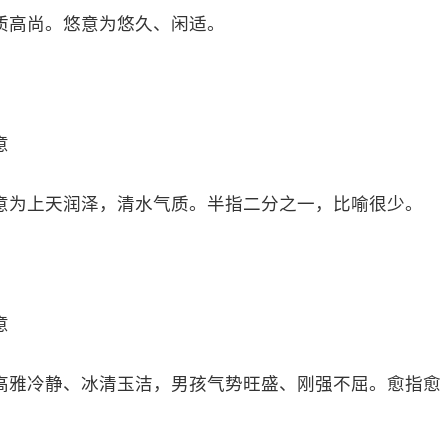
质高尚。悠意为悠久、闲适。
意
意为上天润泽，清水气质。半指二分之一，比喻很少。
意
高雅冷静、冰清玉洁，男孩气势旺盛、刚强不屈。愈指愈