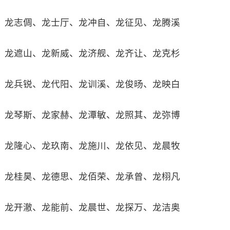
龙志倜、龙士厅、龙冲自、龙征见、龙腾溪
龙遮山、龙新威、龙济舰、龙齐让、龙克杉
龙兵锐、龙代阳、龙训溪、龙俊旸、龙映白
龙琴斯、龙家赫、龙潭敏、龙照其、龙弥博
龙隆心、龙玖南、龙施川、龙依见、龙晨牧
龙桂昊、龙德思、龙佰荣、龙承曾、龙栩凡
龙开澈、龙能前、龙晨世、龙探万、龙洁奥