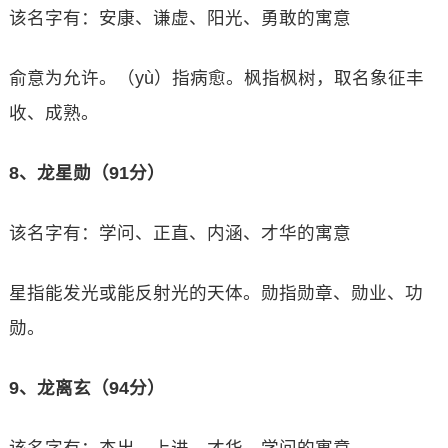
该名字有：安康、谦虚、阳光、勇敢的寓意
俞意为允许。（yù）指病愈。枫指枫树，取名象征丰
收、成熟。
8、龙星勋（91分）
该名字有：学问、正直、内涵、才华的寓意
星指能发光或能反射光的天体。勋指勋章、勋业、功
勋。
9、龙离玄（94分）