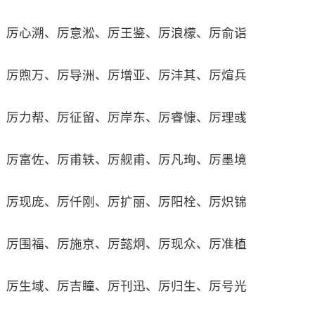
厉心溯、厉意淞、厉王鉴、厉浪檬、厉俞诣
厉煦万、厉导洲、厉增亚、厉沣其、厉煊兵
厉力帮、厉征留、厉岸东、厉睿慷、厉理彧
厉富佐、厉甫轶、厉舰甫、厉凡珣、厉墨境
厉现庞、厉仟刚、厉扩丽、厉阳栓、厉炽锦
厉围福、厉施京、厉懿炯、厉现众、厉准植
厉生域、厉吉瞳、厉刊迅、厉归生、厉号光