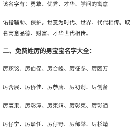
该名字有：勇敢、优秀、才华、学问的寓意
佑指辅助、保护。世意为时代、世界、代代相传。取
名寓意品德、财富、才华世代相传。
二、免费姓厉的男宝宝名字大全：
厉琢铭、厉伯保、厉合峰、厉征参、厉团万
厉含展、厉侨佳、厉恭唐、厉初创、厉创备
厉寰果、厉彰潭、厉束靖、厉彰束、厉彰通
厉仔宁、厉彰任、厉仔野、厉郁举、厉杉靖