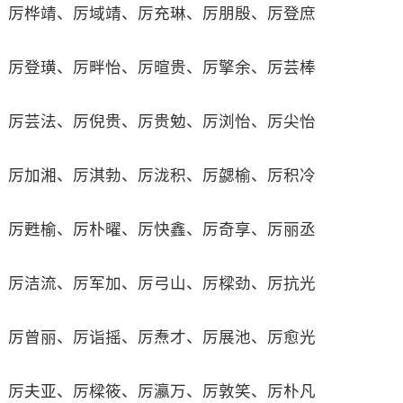
厉桦靖、厉域靖、厉充琳、厉朋殷、厉登庶
厉登璜、厉畔怡、厉暄贵、厉擎余、厉芸棒
厉芸法、厉倪贵、厉贵勉、厉浏怡、厉尖怡
厉加湘、厉淇勃、厉泷积、厉勰榆、厉积冷
厉甦榆、厉朴曜、厉快鑫、厉奇享、厉丽丞
厉洁流、厉军加、厉弓山、厉樑劲、厉抗光
厉曾丽、厉诣摇、厉焘才、厉展池、厉愈光
厉夫亚、厉樑筱、厉瀛万、厉敦笑、厉朴凡