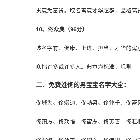
贵意为富贵。取名寓意才华超群，品格高
10、佟众典（96分）
该名字有：健康、上进、担当、才华的寓
众指许多或许多人。典意为标准、规则。
二、免费姓佟的男宝宝名字大全：
佟域为、佟熠迪、佟勃梁、佟律千、佟蕾
佟镇方、佟劲悟、佟宙焘、佟苏善、佟汇