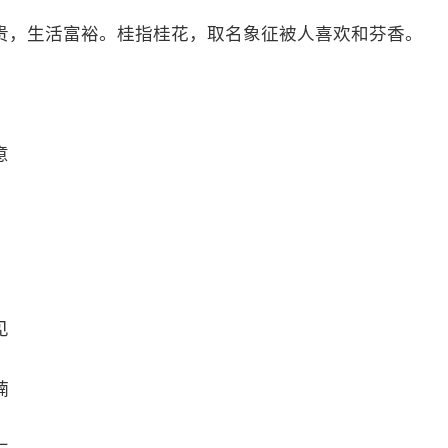
贵，生活富裕。桂指桂花，取名象征被人喜欢和芬香。
意
见
楠