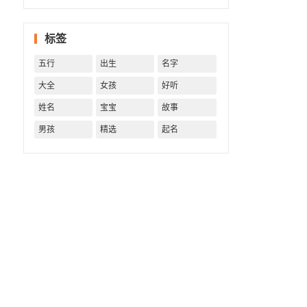
一生！
一生运
势 知天
标签
命方可
福寿绵
五行
出生
名字
长终生
富贵！
大全
女孩
好听
姓名
宝宝
故事
男孩
精选
起名