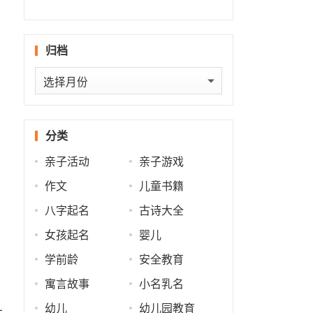
什么
批
势
势
归档
归
档
分类
亲子活动
亲子游戏
作文
儿童书籍
八字起名
古诗大全
女孩起名
婴儿
学前龄
安全教育
寓言故事
小名乳名
幼儿
幼儿园教育