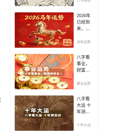
八字精批
断祸
福，八
2026年
字精批
已经到
批出一
来，如
生好命
何能够
运！
把握先
流年运势
机，趋
吉避
八字看
凶，不
事业，
走弯
财富伴
路，点
终生！
击此处
哪日出
事业运势
查看！
生的人
最有财
八字看
生
官之
大运 十
命，十
年测吉
之八九
凶，十
是大官
年一运
十年大运
或富
卜吉