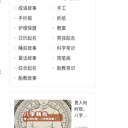
生
成语故事
手工
手抄报
折纸
护理保健
教案
日历起名
男孩起名
睡前故事
科学常识
童话故事
简笔画
综合起名
胎教常识
生
胎教故事
贵人何
时现，
八字帮
你看！
平阴阳