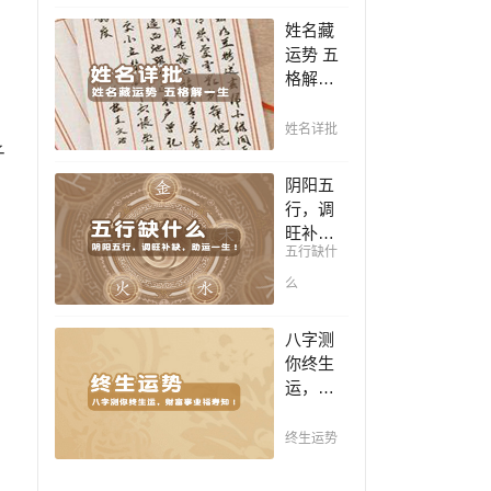
豪，解
凶，未
姓名藏
读您的
来命运
运势 五
事业天
全知
格解一
赋，扭
晓。
生，姓
转当下
名判断
不利困
姓名详批
你一生
子
局！！
吉凶，
阴阳五
你的名
行，调
字真的
旺补
适合你
五行缺什
缺，助
吗？
运一
么
生！通
晓五
八字测
行，把
你终生
控起伏
运，财
波澜，
富事业
调旺补
福寿
终生运势
缺，助
知！五
运你的
行透析