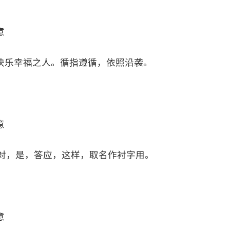
意
快乐幸福之人。循指遵循，依照沿袭。
意
指对，是，答应，这样，取名作衬字用。
意