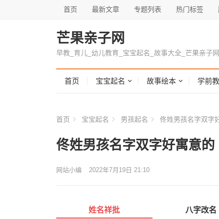
首页
最新文章
专题列表
热门标签
芒果亲子网
早教_育儿_幼儿教育_宝宝起名_故事大全_芒果亲子
首页
宝宝起名
故事绘本
学前
首页
宝宝起名
男孩起名
佟姓男孩名字双字
佟姓男孩名字双字好寓意的
网站小编
2022年7月19日 21:10
姓名祥批
八字改名