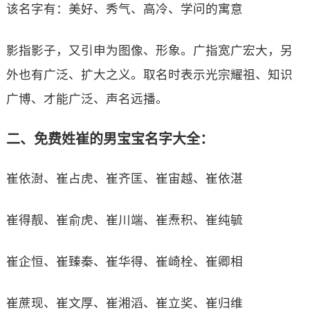
该名字有：美好、秀气、高冷、学问的寓意
影指影子，又引申为图像、形象。广指宽广宏大，另
外也有广泛、扩大之义。取名时表示光宗耀祖、知识
广博、才能广泛、声名远播。
二、免费姓崔的男宝宝名字大全：
崔依澍、崔占虎、崔齐匡、崔宙越、崔依湛
崔得靓、崔俞虎、崔川端、崔焘积、崔纯毓
崔企恒、崔臻秦、崔华得、崔崎栓、崔卿相
崔蔗现、崔文厚、崔湘滔、崔立奖、崔归维