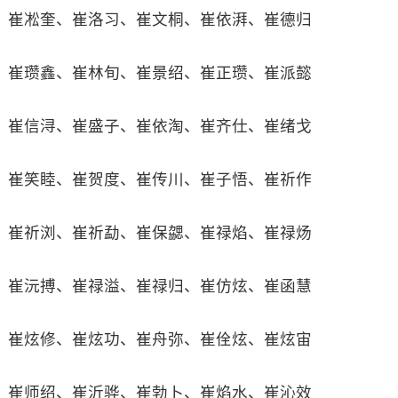
崔凇奎、崔洛习、崔文桐、崔依湃、崔德归
崔瓒鑫、崔林旬、崔景绍、崔正瓒、崔派懿
崔信浔、崔盛子、崔依淘、崔齐仕、崔绪戈
崔笑睦、崔贺度、崔传川、崔子悟、崔祈作
崔祈浏、崔祈勐、崔保勰、崔禄焰、崔禄炀
崔沅搏、崔禄溢、崔禄归、崔仿炫、崔函慧
崔炫修、崔炫功、崔舟弥、崔佺炫、崔炫宙
崔师绍、崔沂骅、崔勃卜、崔焰水、崔沁效