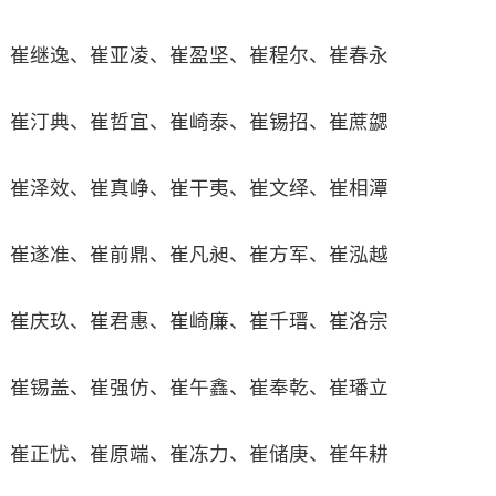
崔继逸、崔亚凌、崔盈坚、崔程尔、崔春永
崔汀典、崔哲宜、崔崎泰、崔锡招、崔蔗勰
崔泽效、崔真峥、崔干夷、崔文绎、崔相潭
崔遂准、崔前鼎、崔凡昶、崔方军、崔泓越
崔庆玖、崔君惠、崔崎廉、崔千瑨、崔洛宗
崔锡盖、崔强仿、崔午鑫、崔奉乾、崔璠立
崔正忧、崔原端、崔冻力、崔储庚、崔年耕