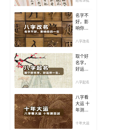
姓名详批
你一生
吉凶，
名字不
你的名
好，影
字真的
响你的
适合你
一生，
吗？
一个好
八字改名
名值千
金，好
取个好
名字让
名字，
你增加
好运伴
自信、
一生。
一帆风
赐子千
八字起名
顺！
金，不
如教子
八字看
一艺；
大运 十
教子一
年测吉
艺，不
凶，十
如赐子
年一运
十年大运
好名！
卜吉