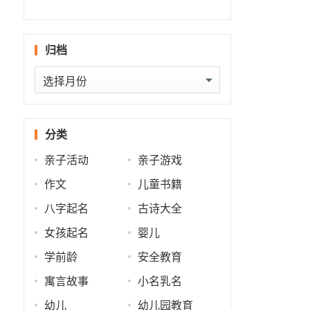
什么
批
势
势
归档
归
档
分类
亲子活动
亲子游戏
作文
儿童书籍
八字起名
古诗大全
女孩起名
婴儿
学前龄
安全教育
寓言故事
小名乳名
幼儿
幼儿园教育