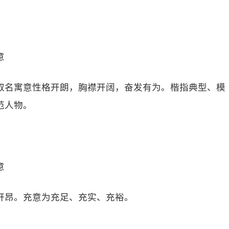
意
取名寓意性格开朗，胸襟开阔，奋发有为。楷指典型、模
范人物。
意
轩昂。充意为充足、充实、充裕。