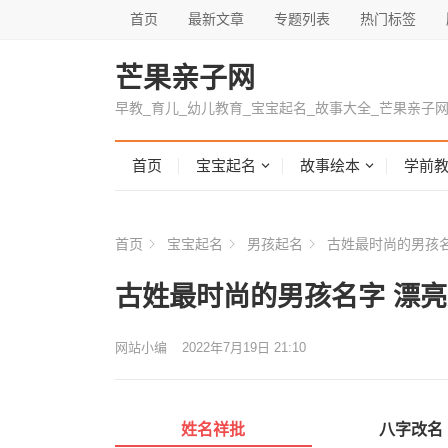
首页
最新文章
专题列表
热门标签
芒果亲子网
早教_育儿_幼儿教育_宝宝起名_故事大全_芒果亲子
首页
宝宝起名
故事绘本
学前
首页
宝宝起名
男孩起名
古姓最时尚的男孩名
古姓最时尚的男孩名字 漂
网站小编
2022年7月19日 21:10
姓名祥批
八字改名