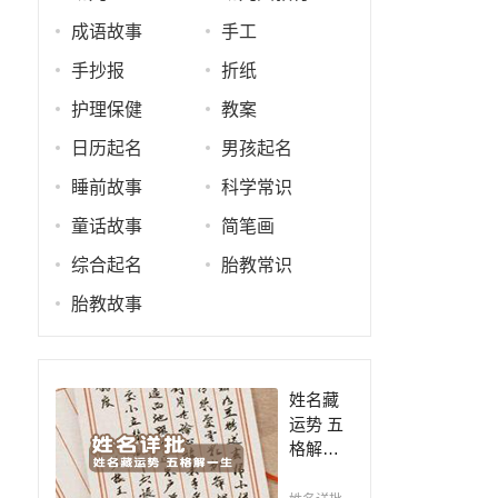
成语故事
手工
手抄报
折纸
护理保健
教案
日历起名
男孩起名
睡前故事
科学常识
童话故事
简笔画
综合起名
胎教常识
胎教故事
姓名藏
运势 五
格解一
生，姓
名判断