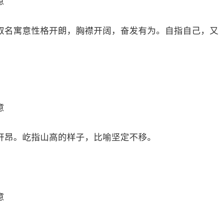
意
取名寓意性格开朗，胸襟开阔，奋发有为。自指自己，又
意
轩昂。屹指山高的样子，比喻坚定不移。
意