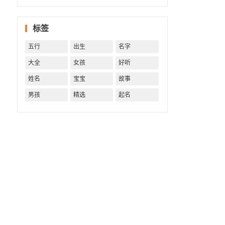
字精批
批出一
标签
生好命
运！
五行
出生
名字
大全
女孩
好听
姓名
宝宝
故事
男孩
精选
起名