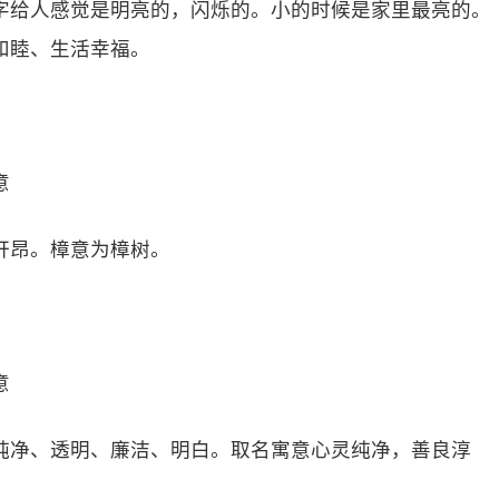
字给人感觉是明亮的，闪烁的。小的时候是家里最亮的。
和睦、生活幸福。
意
轩昂。樟意为樟树。
意
纯净、透明、廉洁、明白。取名寓意心灵纯净，善良淳