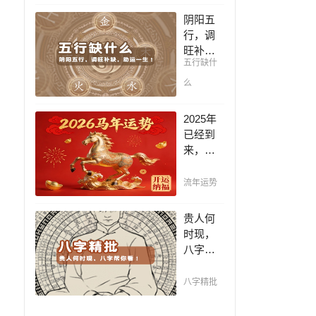
凶，未
阴阳五
来命运
行，调
全知
旺补
晓。
五行缺什
缺，助
运一
么
生！通
晓五
2025年
行，把
已经到
控起伏
来，如
波澜，
何能够
调旺补
把握先
流年运势
缺，助
机，趋
运你的
吉避
贵人何
一生！
凶，不
时现，
走弯
八字帮
路，点
你看！
击此处
平阴阳
八字精批
查看！
断祸
福，八