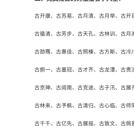
古开康、古苏易、古月清、古月举、古开
古循清、古芳步、古天孔、古林训、古月
古勋骞、古惠佳、古照榛、古方斯、古冷
古俯一、古墨冠、古才齐、古龙澧、古贵
古京珅、古阅南、古克途、古子汛、古展
古林来、古予枫、古清归、古心临、古师
古千千、古亿先、古展摇、古致文、古佩