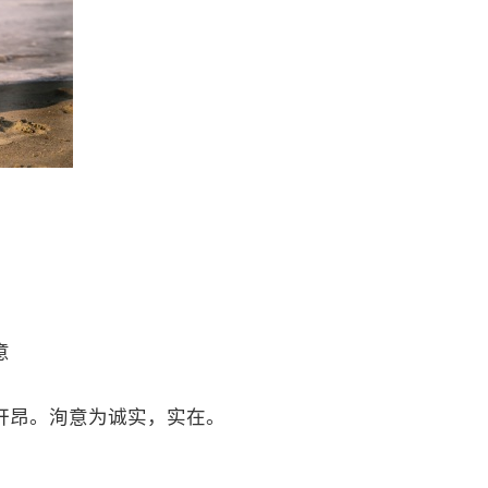
意
轩昂。洵意为诚实，实在。