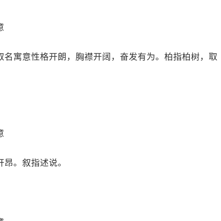
意
取名寓意性格开朗，胸襟开阔，奋发有为。柏指柏树，取
意
轩昂。叙指述说。