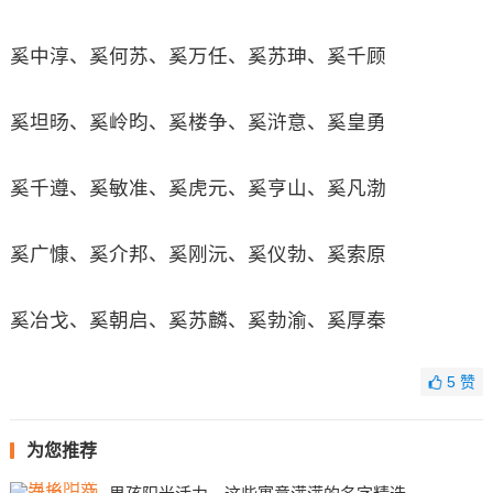
奚中淳、奚何苏、奚万任、奚苏珅、奚千顾
奚坦旸、奚岭昀、奚楼争、奚浒意、奚皇勇
奚千遵、奚敏准、奚虎元、奚亨山、奚凡渤
奚广慷、奚介邦、奚刚沅、奚仪勃、奚索原
奚冶戈、奚朝启、奚苏麟、奚勃渝、奚厚秦
5
赞
为您推荐