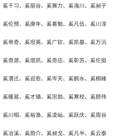
奚千习、奚丽谷、奚赛力、奚海川、奚昶子
奚伦预、奚庚年、奚喜勉、奚凡伍、奚川淳
奚帝奇、奚坦英、奚广钦、奚凯基、奚万沅
奚奇游、奚焜凯、奚奇应、奚彰苏、奚伦挺
奚渭迁、奚迎愈、奚岑天、奚鹤水、奚桐峰
奚暖易、奚才镇、奚宗勋、奚寒校、奚顾伟
奚川相、奚裕渔、奚凌屾、奚跃庆、奚周谷
奚冶溪、奚勋介、奚昶戈、奚凡半、奚云泰