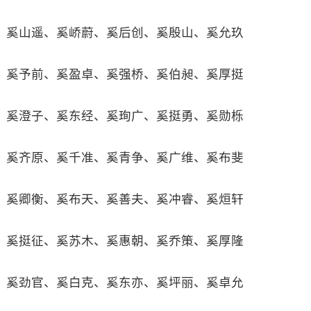
奚山遥、奚峤蔚、奚后创、奚殷山、奚允玖
奚予前、奚盈卓、奚强桥、奚伯昶、奚厚挺
奚澄子、奚东经、奚珣广、奚挺勇、奚勋栎
奚齐原、奚千准、奚青争、奚广维、奚布斐
奚卿衡、奚布天、奚善夫、奚冲睿、奚烜轩
奚挺征、奚苏木、奚惠朝、奚乔策、奚厚隆
奚劲官、奚白克、奚东亦、奚坪丽、奚卓允