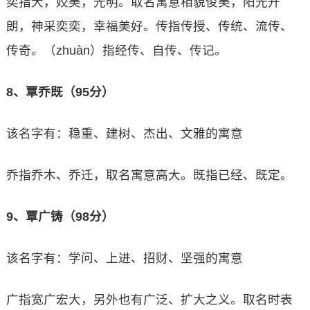
奕指大，姣美，光明。取名寓意相貌俊美，阳光开
朗，神采奕奕，幸福美好。传指传授、传统、流传、
传奇。（zhuàn）指经传、自传、传记。
8、覃乔既（95分）
该名字有：稳重、建树、杰出、文雅的寓意
乔指乔木、乔迁，取名寓意高大。既指已经、既定。
9、覃广铸（98分）
该名字有：学问、上进、招财、坚强的寓意
广指宽广宏大，另外也有广泛、扩大之义。取名时表