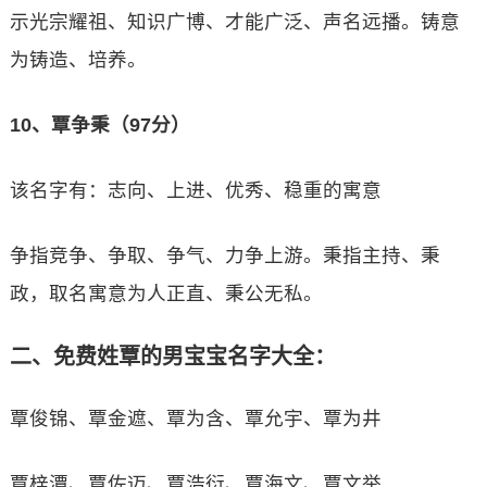
示光宗耀祖、知识广博、才能广泛、声名远播。铸意
为铸造、培养。
10、覃争秉（97分）
该名字有：志向、上进、优秀、稳重的寓意
争指竞争、争取、争气、力争上游。秉指主持、秉
政，取名寓意为人正直、秉公无私。
二、免费姓覃的男宝宝名字大全：
覃俊锦、覃金遮、覃为含、覃允宇、覃为井
覃梓潭、覃佐迈、覃浩衍、覃海文、覃文举