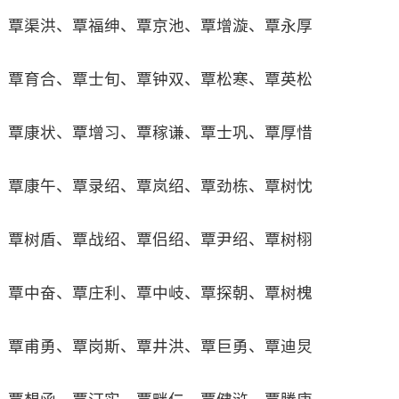
覃渠洪、覃福绅、覃京池、覃增漩、覃永厚
覃育合、覃士旬、覃钟双、覃松寒、覃英松
覃康状、覃增习、覃稼谦、覃士巩、覃厚惜
覃康午、覃录绍、覃岚绍、覃劲栋、覃树忱
覃树盾、覃战绍、覃侣绍、覃尹绍、覃树栩
覃中奋、覃庄利、覃中岐、覃探朝、覃树槐
覃甫勇、覃岗斯、覃井洪、覃巨勇、覃迪炅