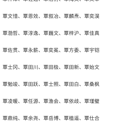
覃文惜、覃恩效、覃叙冶、覃麟焘、覃奕淏
覃渤哲、覃淳逸、覃巍文、覃梓沪、覃佳真
覃佐贯、覃永薪、覃奕冕、覃方委、覃宇铠
覃士冈、覃田川、覃田极、覃田新、覃始文
覃勉竣、覃田跃、覃士照、覃田白、覃桑枫
覃凌暖、覃任源、覃渔会、覃依歧、覃瑾璧
覃鼎纯、覃余尧、覃岳博、覃植遥、覃仕合