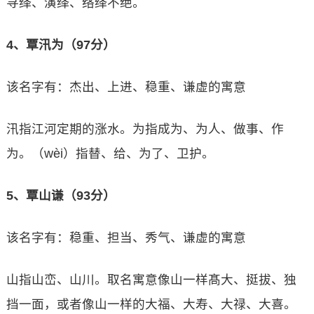
寻绎、演绎、络绎不绝。
4、覃汛为（97分）
该名字有：杰出、上进、稳重、谦虚的寓意
汛指江河定期的涨水。为指成为、为人、做事、作
为。（wèi）指替、给、为了、卫护。
5、覃山谦（93分）
该名字有：稳重、担当、秀气、谦虚的寓意
山指山峦、山川。取名寓意像山一样髙大、挺拔、独
挡一面，或者像山一样的大福、大寿、大禄、大喜。