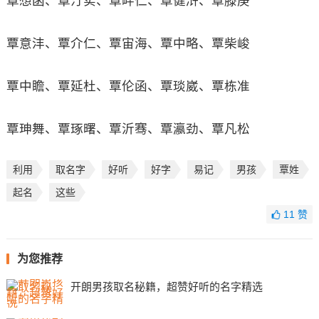
覃想函、覃汀实、覃畔仁、覃健浒、覃滕庚
覃意沣、覃介仁、覃宙海、覃中略、覃柴峻
覃中瞻、覃延杜、覃伦函、覃琰崴、覃栋准
覃珅舞、覃琢曙、覃沂骞、覃瀛劲、覃凡松
利用
取名字
好听
好字
易记
男孩
覃姓
起名
这些
11
赞
为您推荐
开朗男孩取名秘籍，超赞好听的名字精选