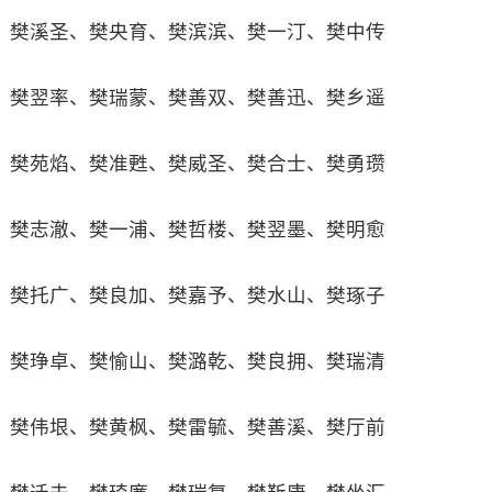
樊溪圣、樊央育、樊滨滨、樊一汀、樊中传
樊翌率、樊瑞蒙、樊善双、樊善迅、樊乡遥
樊苑焰、樊准甦、樊威圣、樊合士、樊勇瓒
樊志澈、樊一浦、樊哲楼、樊翌墨、樊明愈
樊托广、樊良加、樊嘉予、樊水山、樊琢子
樊琤卓、樊愉山、樊潞乾、樊良拥、樊瑞清
樊伟垠、樊黄枫、樊雷毓、樊善溪、樊厅前