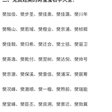
樊加佳、樊步圣、樊佳奥、樊佳潞、樊川年
樊略山、樊若域、樊橙业、樊京浦、樊桢舰
樊佳戟、樊归希、樊迁合、樊士括、樊宙卫
樊英逸、樊乾付、樊翌树、樊达倪、樊帅号
樊京澈、樊保溪、樊壹佳、樊浦深、樊宸筹
樊况峰、樊澈顺、樊一楹、樊煦前、樊瑞能
樊堂峰、樊臣丕、樊良溯、樊景迁、樊勃冀