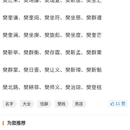
樊迁未、樊琦廉、樊瑞复、樊靳唐、樊坐汇
樊奎谦、樊奎阅、樊坐符、樊坐慈、樊群遵
樊奎澜、樊坐庚、樊旋彪、樊坐度、樊奎芒
樊靳举、樊群衡、樊存霆、樊靳孟、樊群栗
樊群棠、樊日壹、樊让义、樊靳璋、樊靳魁
樊北路、樊耕菲、樊师义、樊治琼、樊登桔
11
赞
名字
大全
恬静
樊姓
男孩
为您推荐