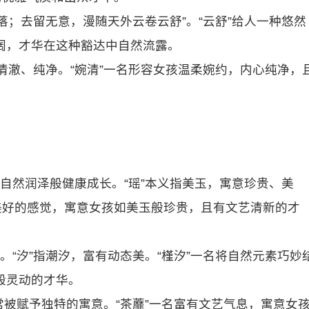
落；去留无意，漫随天外云卷云舒”。“云舒”给人一种悠然
阔，才华在这种豁达中自然流露。
表示清澈、纯净。“婉清”一名形容女孩温柔婉约，内心纯净，
被自然润泽般健康成长。“瑶”本义指美玉，寓意珍贵、美
美好的感觉，寓意女孩如美玉般珍贵，且有文艺清新的才
朴。“汐”指潮汐，富有动态美。“槿汐”一名将自然元素巧妙
般灵动的才华。
常被赋予独特的寓意。“茶蘼”一名富有文艺气息，寓意女