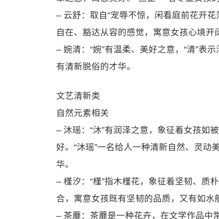
– 云舒：取自“宠辱不惊，闲看庭前花开花
自在、豁达从容的感觉，寓意女孩心境开
– 婉清：“婉”有温柔、美好之意，“清”
有清新脱俗的才华。
文艺清新类
自然元素相关
– 沐瑶：“沐”有润泽之意，象征着女孩如
好。“沐瑶”一名给人一种清新自然、灵动
华。
– 槿汐：“槿”指木槿花，象征着坚韧、质
合，寓意女孩既有坚韧的品质，又有如水
– 茶蘼：茶蘼是一种花卉，在文学作品中