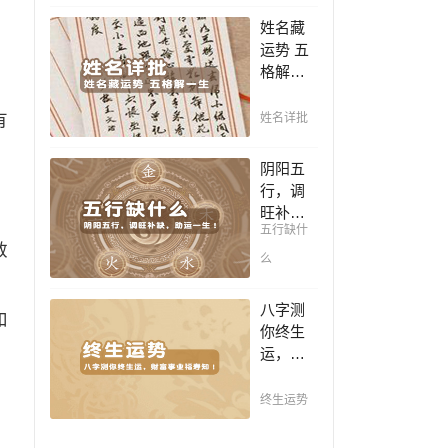
豪，解
凶，未
姓名藏
读您的
来命运
，
运势 五
事业天
全知
格解一
赋，扭
晓。
生，姓
转当下
名判断
有
不利困
姓名详批
你一生
局！！
吉凶，
阴阳五
你的名
行，调
字真的
旺补
适合你
五行缺什
缺，助
吗？
敏
运一
么
生！通
晓五
八字测
和
行，把
你终生
控起伏
运，财
波澜，
富事业
调旺补
福寿
终生运势
缺，助
知！五
运你的
行透析