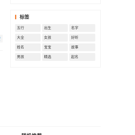
一生！
一生运
势 知天
标签
命方可
福寿绵
五行
出生
名字
长终生
富贵！
大全
女孩
好听
赞
姓名
宝宝
故事
男孩
精选
起名