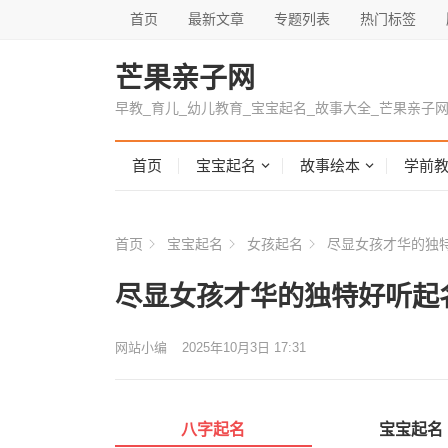
首页
最新文章
专题列表
热门标签
芒果亲子网
早教_育儿_幼儿教育_宝宝起名_故事大全_芒果亲子
首页
宝宝起名
故事绘本
学前
首页
宝宝起名
女孩起名
尽显女孩才华的独
尽显女孩才华的独特好听起
网站小编
2025年10月3日 17:31
八字起名
宝宝起名