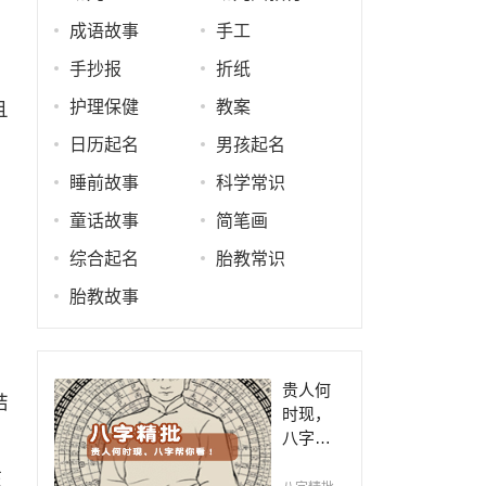
成语故事
手工
手抄报
折纸
护理保健
教案
且
日历起名
男孩起名
睡前故事
科学常识
童话故事
简笔画
综合起名
胎教常识
胎教故事
贵人何
结
时现，
八字帮
你看！
孩
平阴阳