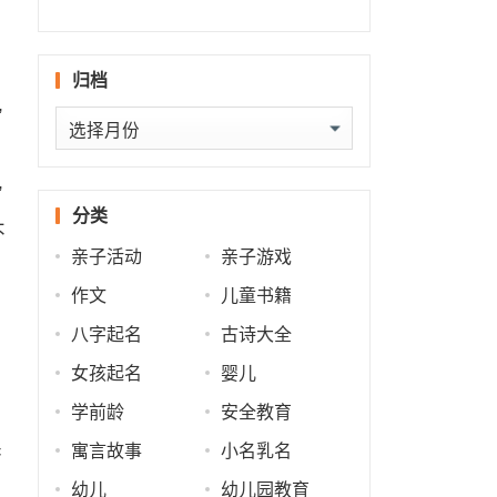
什么
批
运
势
归档
”
归
档
”
分类
不
亲子活动
亲子游戏
作文
儿童书籍
八字起名
古诗大全
女孩起名
婴儿
学前龄
安全教育
寓言故事
小名乳名
香
幼儿
幼儿园教育