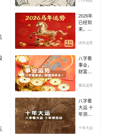
八字精批
断祸
福，八
2026年
字精批
已经到
批出一
来，如
生好命
何能够
名
运！
把握先
流年运势
机，趋
吉避
般
八字看
凶，不
事业，
走弯
财富伴
路，点
终生！
击此处
哪日出
事业运势
查看！
生的人
最有财
八字看
官之
大运 十
命，十
年测吉
之八九
凶，十
是大官
年一运
玉
十年大运
或富
卜吉