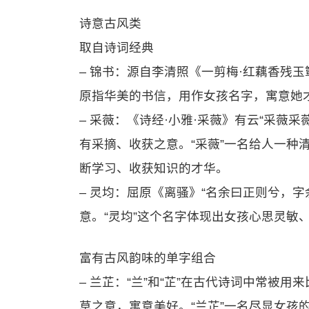
诗意古风类
取自诗词经典
– 锦书：源自李清照《一剪梅·红藕香残玉
原指华美的书信，用作女孩名字，寓意她
– 采薇：《诗经·小雅·采薇》有云“采薇采
有采摘、收获之意。“采薇”一名给人一种
断学习、收获知识的才华。
– 灵均：屈原《离骚》“名余曰正则兮，字
意。“灵均”这个名字体现出女孩心思灵敏
富有古风韵味的单字组合
– 兰芷：“兰”和“芷”在古代诗词中常被用
草之意，寓意美好。“兰芷”一名尽显女孩