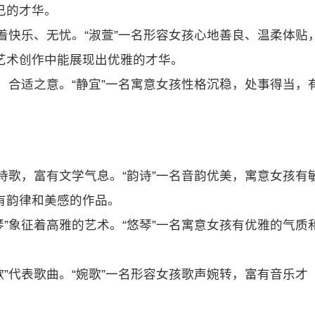
己的才华。
象征着快乐、无忧。“淑萱”一名形容女孩心地善良、温柔体贴
艺术创作中能展现出优雅的才华。
适宜、合适之意。“静宜”一名寓意女孩性格沉稳，处事得当，
代表诗歌，富有文学气息。“韵诗”一名音韵优美，寓意女孩有
有韵律和美感的作品。
“琴”象征着高雅的艺术。“悠琴”一名寓意女孩有优雅的气质
“歌”代表歌曲。“婉歌”一名形容女孩歌声婉转，富有音乐才