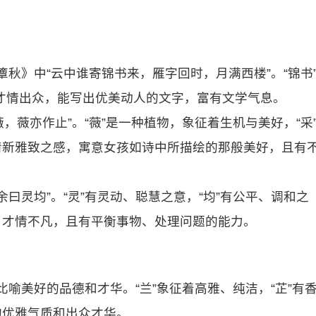
簟秋》中“云中谁寄锦书来，雁字回时，月满西楼”。“锦书
才情出众，能写出优美动人的文字，富有文学气息。
薇，薇亦作止”。“薇”是一种植物，象征着生机与美好，“采
清新雅致之感，寓意女孩如诗中所描绘的那般美好，且有
余曰灵均”。“灵”有灵动、聪慧之意，“均”有公平、调和之
、才情不凡，且有平衡事物、处理问题的能力。
来比喻美好的品德和才华。“兰”象征着高雅、纯洁，“芷”有
的优雅气质和出众才华。