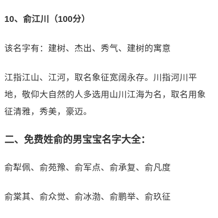
10、俞江川（100分）
该名字有：建树、杰出、秀气、建树的寓意
江指江山、江河，取名象征宽阔永存。川指河川平
地，敬仰大自然的人多选用山川江海为名，取名用象
征清雅，秀美，豪迈。
二、免费姓俞的男宝宝名字大全：
俞犁佩、俞苑豫、俞军点、俞承复、俞凡度
俞棠其、俞众觉、俞冰渤、俞鹏举、俞玖征