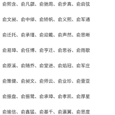
俞熙含、俞凡勰、俞驰周、俞步真、俞启弦
俞文昶、俞中倬、俞矫帆、俞义熙、俞军通
俞迁托、俞承瑾、俞迎戴、俞声然、俞思晰
俞易璋、俞任博、俞亨迁、俞思谷、俞雨歇
俞原溪、俞随乔、俞堂进、俞焰冠、俞军庄
俞策健、俞昶文、俞师云、俞业珍、俞壹亚
俞振盘、俞振鹭、俞承璋、俞孝凯、俞厚星
俞瑜信、俞鑫猛、俞基千、俞瀛翼、俞思度