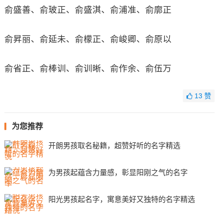
俞盛善、俞玻正、俞盛淇、俞浦准、俞廓正
俞昇丽、俞延未、俞檬正、俞峻卿、俞原以
俞省正、俞棒训、俞训晰、俞作余、俞伍万
13
赞
为您推荐
开朗男孩取名秘籍，超赞好听的名字精选
为男孩起蕴含力量感，彰显阳刚之气的名字
阳光男孩起名字，寓意美好又独特的名字精选