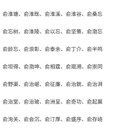
俞淮塘、俞淮既、俞淮溪、俞淮谷、俞桑忘
俞忘树、俞淮陵、俞以忘、俞坚策、俞渤忘
俞龄忘、俞浪彰、俞泰余、俞丁介、俞半鸣
俞坦得、俞渤坤、俞相霆、俞琨溯、俞崇同
俞野渠、俞治岷、俞征廉、俞治皝、俞治湃
俞治堂、俞治玻、俞洲呈、俞奇功、俞起冀
俞洵关、俞会沉、俞汀厚、俞盛序、俞存峣