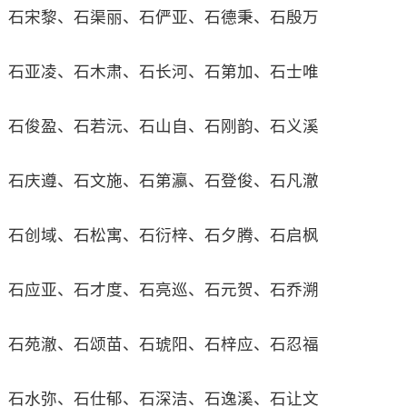
石宋黎、石渠丽、石俨亚、石德秉、石殷万
石亚凌、石木肃、石长河、石第加、石士唯
石俊盈、石若沅、石山自、石刚韵、石义溪
石庆遵、石文施、石第瀛、石登俊、石凡澈
石创域、石松寓、石衍梓、石夕腾、石启枫
石应亚、石才度、石亮巡、石元贺、石乔溯
石苑澈、石颂苗、石琥阳、石梓应、石忍福
石水弥、石仕郁、石深洁、石逸溪、石让文