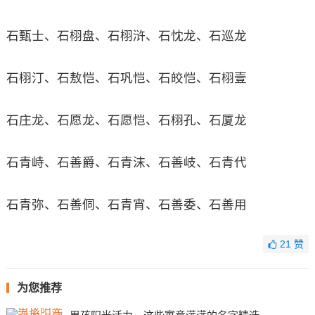
石甄士、石栩盘、石栩浒、石忱龙、石巡龙
石栩汀、石敖恺、石巩恺、石皎恺、石栩壹
石庄龙、石愿龙、石愿恺、石栩孔、石厦龙
石青峙、石善爵、石青沫、石善岐、石青代
石青弥、石善侗、石青宵、石善委、石善用
21
赞
为您推荐