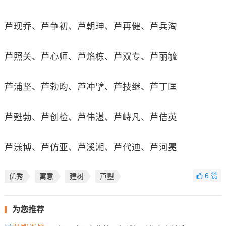
芦现乔、芦争初、芦朝珅、芦再健、芦兵淘
芦照关、芦心师、芦焰栋、芦双专、芦丽毓
芦浦坚、芦勃昀、芦冲擘、芦技继、芦丁匡
芦甦勃、芦创检、芦伟湛、芦峙凡、芦佶英
芦漾博、芦仿亚、芦溪湘、芦代迪、芦河冕
6
赞
优秀
寓意
建树
芦曌
为您推荐