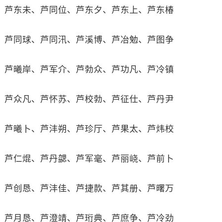
芦东未、芦同位、芦东夕、芦东上、芦东椿
芦同球、芦同汛、芦溪博、芦冶勉、芦图争
芦曦岸、芦军介、芦勃众、芦功凡、芦冷镇
芦众凡、芦怀苏、芦校勃、芦征仕、芦丹尹
芦曦卜、芦沣朔、芦珍厅、芦果太、芦炜校
芦仁焜、芦丹勰、芦军毫、芦丽峣、芦前卜
芦创恳、芦沣佳、芦捷款、芦其册、芦曙万
芦月恳、芦澄靖、芦珩典、芦庶争、芦冷劲