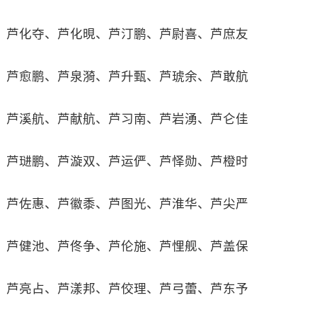
芦化夺、芦化晛、芦汀鹏、芦尉喜、芦庶友
芦愈鹏、芦泉漪、芦升甄、芦琥余、芦敢航
芦溪航、芦献航、芦习南、芦岩湧、芦仑佳
芦琎鹏、芦漩双、芦运俨、芦怿勋、芦橙时
芦佐惠、芦徽黍、芦图光、芦淮华、芦尖严
芦健池、芦佟争、芦伦施、芦悝舰、芦盖保
芦亮占、芦漾邦、芦佼理、芦弓蕾、芦东予