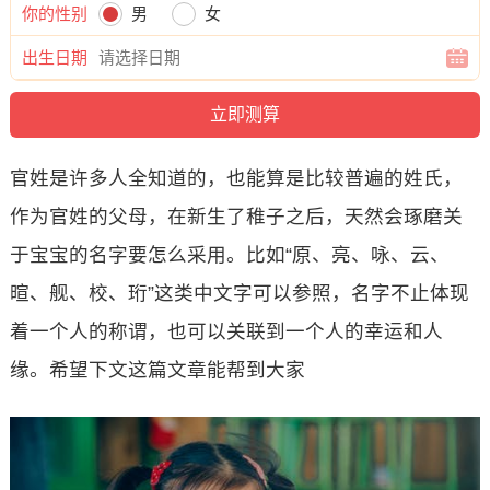
你的性别
男
女
出生日期
官姓是许多人全知道的，也能算是比较普遍的姓氏，
作为官姓的父母，在新生了稚子之后，天然会琢磨关
于宝宝的名字要怎么采用。比如“原、亮、咏、云、
暄、舰、校、珩”这类中文字可以参照，名字不止体现
着一个人的称谓，也可以关联到一个人的幸运和人
缘。希望下文这篇文章能帮到大家