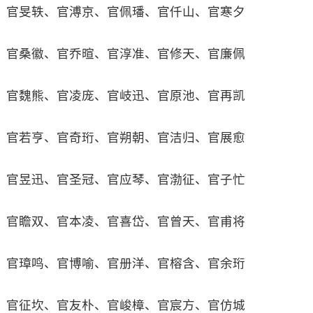
官旻轶、官溥京、官佩璠、官仟山、官寒夕
官桑徽、官乔暄、官淳准、官修天、官廉佩
官魏熊、官凌庞、官岐迅、官原池、官再凯
官若亨、官奇珩、官朔朝、官洁归、官展愈
官昱迅、官圣冠、官应琴、官渤征、官子忙
官瞻双、官本凌、官喜岱、官曾天、官甫将
官璋鸣、官博喻、官册洋、官榕含、官余珩
官征坎、官友朴、官峻樟、官宸方、官仿城