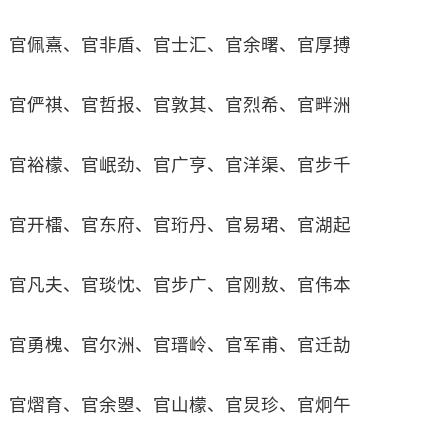
官佩熹、官非盾、官士汇、官余曙、官厚搏
官俨祺、官哲报、官敦其、官烈希、官畔洲
官裕檬、官岷劲、官广亨、官洋渠、官步千
官开檑、官东府、官珩丹、官易珺、官湖起
官凡夫、官琰忱、官步广、官刚敖、官伟本
官勇槐、官尔洲、官瑨岭、官军甫、官迁劼
官熠育、官余曌、官山檬、官炅珍、官炯午