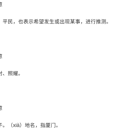
意
、平民，也表示希望发生或出现某事，进行推测。
意
射、照耀。
意
。（xià）地名，指厦门。