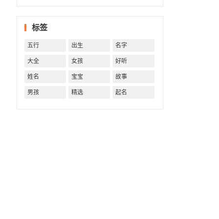
一生！
一生运
势 知天
标签
命方可
福寿绵
五行
出生
名字
长终生
富贵！
大全
女孩
好听
姓名
宝宝
故事
男孩
精选
起名