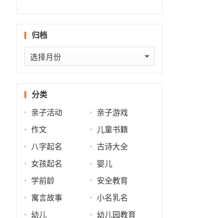
什么
批
运
势
归档
归
档
分类
亲子活动
亲子游戏
作文
儿童书籍
八字起名
古诗大全
女孩起名
婴儿
学前龄
安全教育
寓言故事
小名乳名
幼儿
幼儿园教育