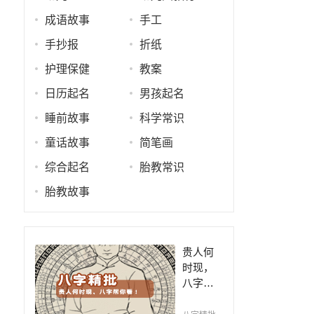
成语故事
手工
手抄报
折纸
护理保健
教案
日历起名
男孩起名
睡前故事
科学常识
童话故事
简笔画
综合起名
胎教常识
胎教故事
贵人何
时现，
八字帮
你看！
平阴阳