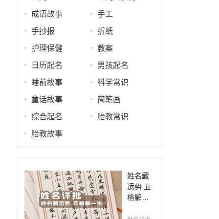
成语故事
手工
手抄报
折纸
护理保健
教案
日历起名
男孩起名
睡前故事
科学常识
童话故事
简笔画
综合起名
胎教常识
胎教故事
姓名藏
运势 五
格解一
生，姓
名判断