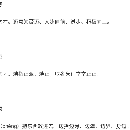
意
之才。迈意为豪迈、大步向前、进步、积极向上。
意
之才。端指正派、端正，取名象征堂堂正正。
意
chéng）把东西放进去。边指边缘、边疆、边界、身边