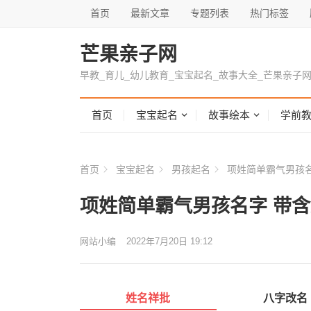
首页
最新文章
专题列表
热门标签
芒果亲子网
早教_育儿_幼儿教育_宝宝起名_故事大全_芒果亲子
首页
宝宝起名
故事绘本
学前
首页
宝宝起名
男孩起名
项姓简单霸气男孩名
项姓简单霸气男孩名字 带含
网站小编
2022年7月20日 19:12
姓名祥批
八字改名