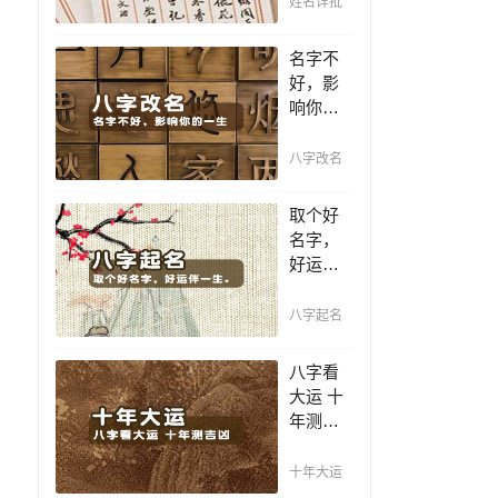
姓名详批
你一生
吉凶，
名字不
你的名
好，影
字真的
响你的
适合你
一生，
吗？
一个好
八字改名
名值千
金，好
取个好
名字让
名字，
你增加
好运伴
自信、
一生。
一帆风
赐子千
八字起名
顺！
金，不
如教子
八字看
一艺；
大运 十
教子一
年测吉
艺，不
凶，十
如赐子
年一运
十年大运
好名！
卜吉