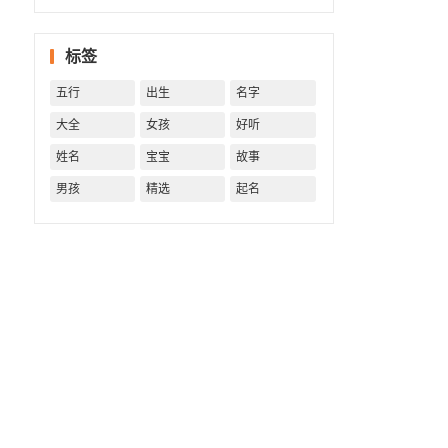
字精批
批出一
标签
生好命
运！
五行
出生
名字
大全
女孩
好听
姓名
宝宝
故事
男孩
精选
起名