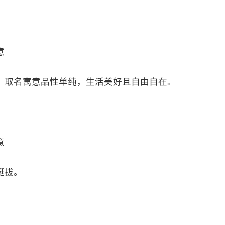
意
。取名寓意品性单纯，生活美好且自由自在。
意
挺拔。