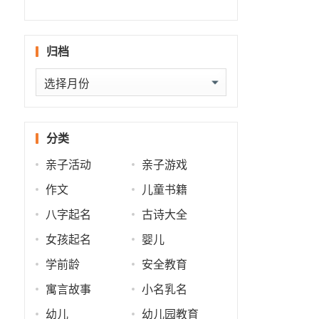
什么
批
势
势
归档
归
档
分类
亲子活动
亲子游戏
作文
儿童书籍
八字起名
古诗大全
女孩起名
婴儿
学前龄
安全教育
寓言故事
小名乳名
幼儿
幼儿园教育