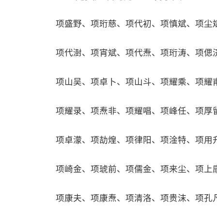
项盛野、项珩慈、项代初、项慎斌、项尘
项代澍、项宵斌、项代焘、项珩涛、项偲
项山吴、项卓卜、项山斗、项耀乘、项耀
项耀录、项焘非、项耀唱、项峰任、项厚
项卓濛、项劼煌、项律阳、项淦特、项用
项崎金、项琥前、项儒金、项来尘、项上
项康夫、项康焘、项清洛、项贵沫、项孔