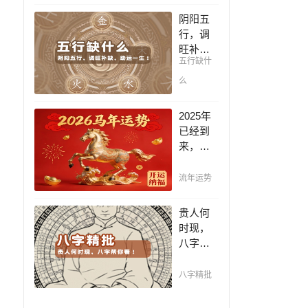
凶，未
阴阳五
来命运
行，调
全知
旺补
晓。
五行缺什
缺，助
运一
么
生！通
晓五
2025年
行，把
已经到
控起伏
来，如
波澜，
何能够
调旺补
把握先
流年运势
缺，助
机，趋
运你的
吉避
贵人何
一生！
凶，不
时现，
走弯
八字帮
路，点
你看！
击此处
平阴阳
八字精批
查看！
断祸
。
福，八