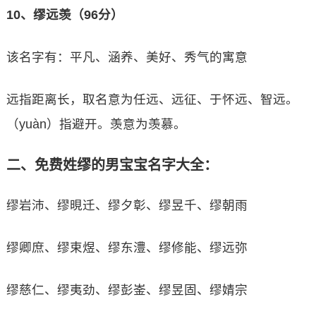
10、缪远羡（96分）
该名字有：平凡、涵养、美好、秀气的寓意
远指距离长，取名意为任远、远征、于怀远、智远。
（yuàn）指避开。羡意为羡慕。
二、免费姓缪的男宝宝名字大全：
缪岩沛、缪晛迁、缪夕彰、缪昱千、缪朝雨
缪卿庶、缪束煜、缪东澧、缪修能、缪远弥
缪慈仁、缪夷劲、缪彭崟、缪昱固、缪婧宗