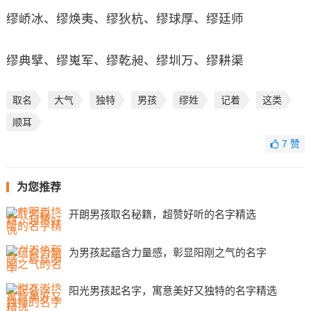
缪峤冰、缪焕夷、缪狄杭、缪球厚、缪廷师
缪典擘、缪嵬军、缪乾昶、缪圳万、缪耕渠
取名
大气
独特
男孩
缪姓
记着
这类
顺耳
7
赞
为您推荐
开朗男孩取名秘籍，超赞好听的名字精选
为男孩起蕴含力量感，彰显阳刚之气的名字
阳光男孩起名字，寓意美好又独特的名字精选