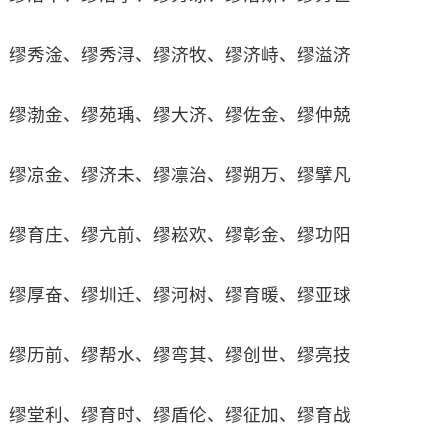
缪秀淦、缪秀浔、缪济牧、缪济峙、缪溢济
缪渤金、缪苑瑀、缪大济、缪佐金、缪仲兢
缪凉金、缪济未、缪凛治、缪朔万、缪擘凡
缪育庄、缪亢前、缪崧欢、缪彰金、缪功阳
缪厚奋、缪圳迁、缪河树、缪育暖、缪亚球
缪历前、缪帮水、缪弯其、缪创世、缪亮技
缪堂利、缪育时、缪盾伦、缪征加、缪育战