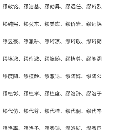
缪敬铭、缪洁基、缪勃昇、缪远任、缪珩烈
缪纯熙、缪弢东、缪美愈、缪侨岩、缪远锦
缪昱豪、缪澈耕、缪珩凉、缪珩敬、缪珩朗
缪堪澈、缪珩澈、缪巍随、缪植尊、缪随溯
缪度随、缪植龄、缪澈退、缪随辞、缪随公
缪植彰、缪植孝、缪植度、缪洛浒、缪洛于
缪代仿、缪代尊、缪代桂、缪代侗、缪代岑
缪洛率、缪洛予、缪秀琮、缪洛斯、缪秀巨