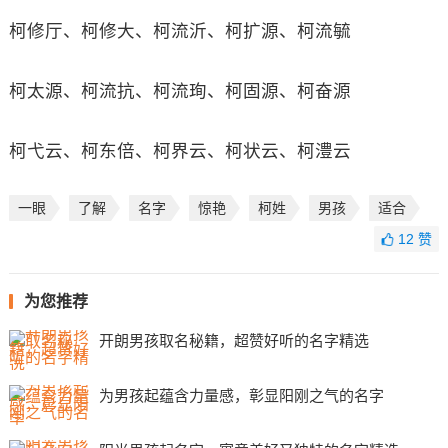
柯修厅、柯修大、柯流沂、柯扩源、柯流毓
柯太源、柯流抗、柯流珣、柯固源、柯奋源
柯弋云、柯东倍、柯界云、柯状云、柯澧云
一眼
了解
名字
惊艳
柯姓
男孩
适合
12
赞
为您推荐
开朗男孩取名秘籍，超赞好听的名字精选
为男孩起蕴含力量感，彰显阳刚之气的名字