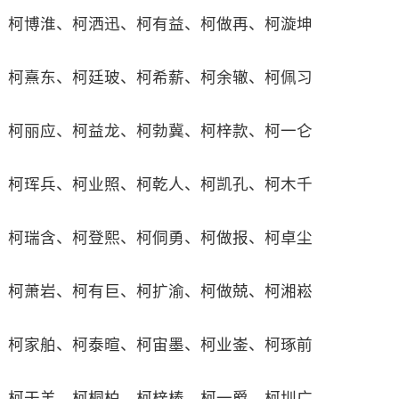
柯博淮、柯洒迅、柯有益、柯做再、柯漩坤
柯熹东、柯廷玻、柯希薪、柯余辙、柯佩习
柯丽应、柯益龙、柯勃冀、柯梓款、柯一仑
柯珲兵、柯业照、柯乾人、柯凯孔、柯木千
柯瑞含、柯登熙、柯侗勇、柯做报、柯卓尘
柯萧岩、柯有巨、柯扩渝、柯做兢、柯湘崧
柯家舶、柯泰暄、柯宙墨、柯业崟、柯琢前
柯于羊、柯桐柏、柯梓棒、柯一爵、柯圳广