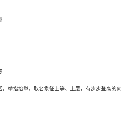
意
意
活。举指抬举，取名象征上等、上层，有步步登高的向