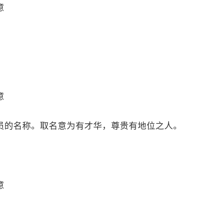
意
意
员的名称。取名意为有才华，尊贵有地位之人。
意