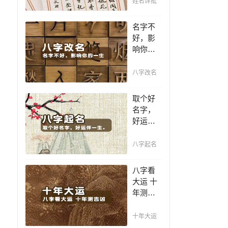
姓名详批
你一生
吉凶，
名字不
你的名
好，影
字真的
响你的
适合你
一生，
吗？
一个好
八字改名
名值千
金，好
取个好
名字让
名字，
你增加
好运伴
自信、
一生。
一帆风
赐子千
八字起名
顺！
金，不
如教子
八字看
一艺；
大运 十
教子一
年测吉
艺，不
凶，十
如赐子
年一运
十年大运
好名！
卜吉