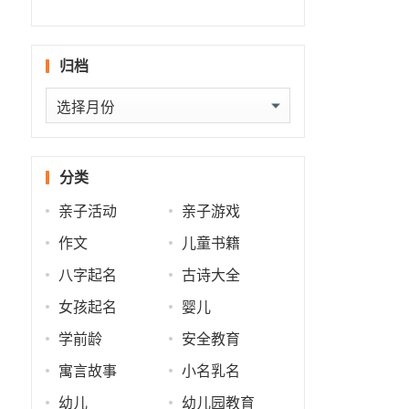
什么
批
势
势
归档
归
档
分类
亲子活动
亲子游戏
作文
儿童书籍
八字起名
古诗大全
女孩起名
婴儿
学前龄
安全教育
寓言故事
小名乳名
幼儿
幼儿园教育