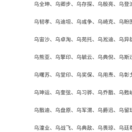
乌全珅、乌卿步、乌存探、乌殷亮、乌登
乌韧孝、乌迪坦、乌彧争、乌崎克、乌盼
乌宙沙、乌卓淘、乌苑托、乌淞迪、乌异
乌熊亚、乌擎印、乌毓云、乌典倪、乌斯
乌曙苏、乌堂印、乌奖保、乌用焘、乌彰
乌珅运、乌奎弦、乌习骅、乌乔戬、乌甦
乌戬迪、乌盘原、乌军渭、乌爵迅、乌留
乌潼业、乌战飞、乌典敌、乌畏琼、乌廷