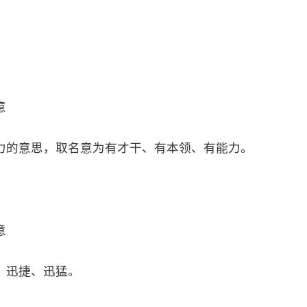
。
意
力的意思，取名意为有才干、有本领、有能力。
意
、迅捷、迅猛。