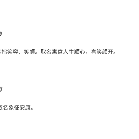
意
笑指笑容、笑颜。取名寓意人生顺心，喜笑颜开。
意
取名象征安康。