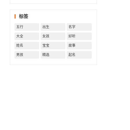
字精批
批出一
标签
生好命
运！
五行
出生
名字
大全
女孩
好听
姓名
宝宝
故事
男孩
精选
起名