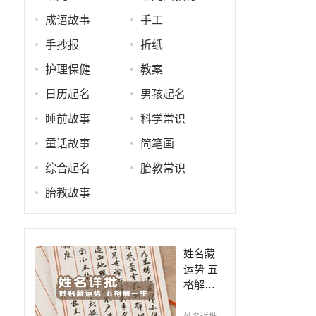
成语故事
手工
手抄报
折纸
护理保健
教案
日历起名
男孩起名
睡前故事
科学常识
童话故事
简笔画
综合起名
胎教常识
胎教故事
姓名藏
运势 五
格解一
生，姓
名判断