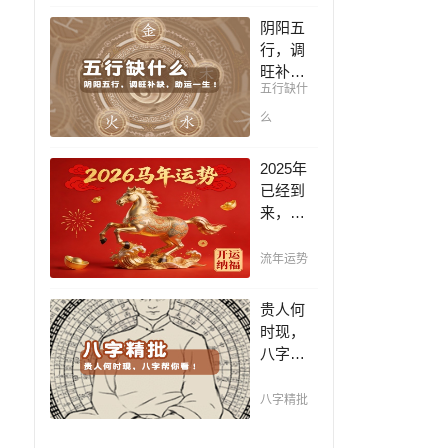
凶，未
阴阳五
来命运
行，调
全知
旺补
晓。
五行缺什
缺，助
运一
么
生！通
晓五
2025年
行，把
已经到
控起伏
来，如
波澜，
何能够
调旺补
把握先
流年运势
缺，助
机，趋
运你的
吉避
贵人何
一生！
凶，不
时现，
走弯
八字帮
路，点
你看！
击此处
平阴阳
八字精批
查看！
断祸
福，八