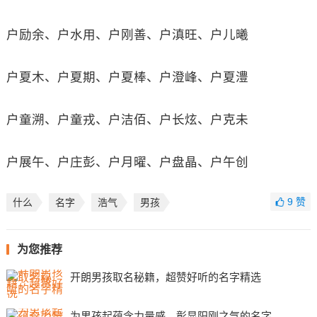
户励余、户水用、户刚善、户滇旺、户儿曦
户夏木、户夏期、户夏棒、户澄峰、户夏澧
户童溯、户童戎、户洁佰、户长炫、户克未
户展午、户庄彭、户月曜、户盘晶、户午创
9
赞
什么
名字
浩气
男孩
为您推荐
开朗男孩取名秘籍，超赞好听的名字精选
为男孩起蕴含力量感，彰显阳刚之气的名字