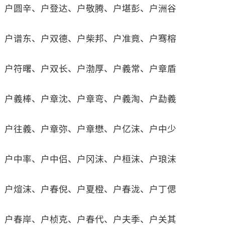
户圆辛、户登达、户敬腾、户堪彭、户洲谷
户谱东、户双德、户柴邦、户准竟、户骞榕
户符曙、户双长、户渤厚、户義常、户章盾
户義棒、户章沈、户章弯、户義淘、户勐義
户往義、户章弥、户章懋、户亿沫、户中少
户中率、户中侣、户冈沫、户桓沫、户琅沫
户煊沫、户春倪、户夏橙、户春泷、户丁偲
户春岸、户桢克、户春代、户夫季、户关其