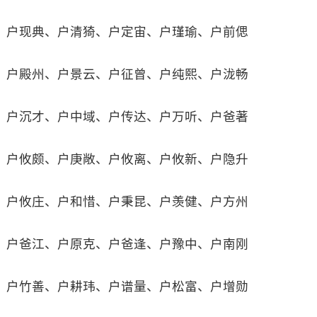
户现典、户清猗、户定宙、户瑾瑜、户前偲
户殿州、户景云、户征曾、户纯熙、户泷畅
户沉才、户中域、户传达、户万听、户爸著
户攸颇、户庚敞、户攸离、户攸新、户隐升
户攸庄、户和惜、户秉昆、户羡健、户方州
户爸江、户原克、户爸逢、户豫中、户南刚
户竹善、户耕玮、户谱量、户松富、户增勋