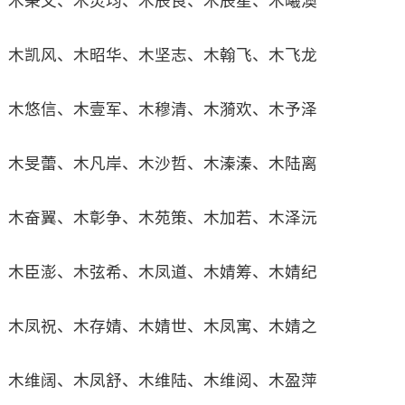
木秉文、木灵均、木辰良、木辰星、木曦澳
木凯风、木昭华、木坚志、木翰飞、木飞龙
木悠信、木壹军、木穆清、木漪欢、木予泽
木旻蕾、木凡岸、木沙哲、木溱溱、木陆离
木奋翼、木彰争、木苑策、木加若、木泽沅
木臣澎、木弦希、木凤道、木婧筹、木婧纪
木凤祝、木存婧、木婧世、木凤寓、木婧之
木维阔、木凤舒、木维陆、木维阅、木盈萍