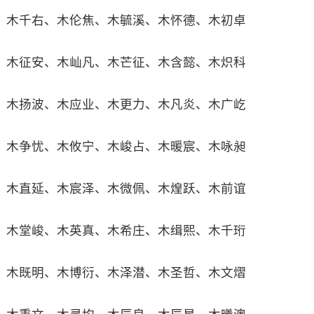
木千右、木伦焦、木毓溪、木怀德、木初卓
木征安、木屾凡、木芒征、木含懿、木炽科
木扬波、木应业、木更力、木凡炎、木广屹
木争忧、木攸宁、木峻占、木暖宸、木咏昶
木直延、木宸泽、木微佩、木煌跃、木前谊
木堂峻、木英真、木希庄、木缉熙、木千珩
木既明、木博衍、木泽潜、木圣哲、木文熠