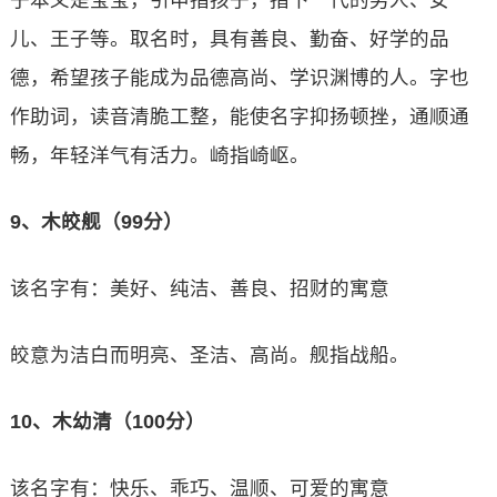
子本义是宝宝，引申指孩子，指下一代的男人、女
儿、王子等。取名时，具有善良、勤奋、好学的品
德，希望孩子能成为品德高尚、学识渊博的人。字也
作助词，读音清脆工整，能使名字抑扬顿挫，通顺通
畅，年轻洋气有活力。崎指崎岖。
9、木皎舰（99分）
该名字有：美好、纯洁、善良、招财的寓意
皎意为洁白而明亮、圣洁、高尚。舰指战船。
10、木幼清（100分）
该名字有：快乐、乖巧、温顺、可爱的寓意