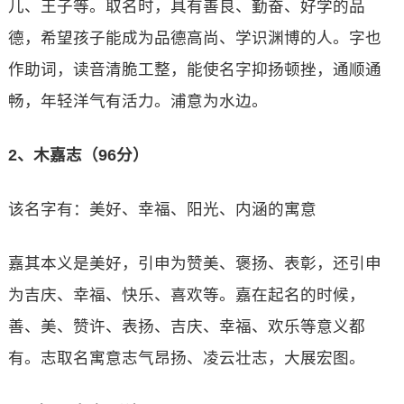
儿、王子等。取名时，具有善良、勤奋、好学的品
德，希望孩子能成为品德高尚、学识渊博的人。字也
作助词，读音清脆工整，能使名字抑扬顿挫，通顺通
畅，年轻洋气有活力。浦意为水边。
2、木嘉志（96分）
该名字有：美好、幸福、阳光、内涵的寓意
嘉其本义是美好，引申为赞美、褒扬、表彰，还引申
为吉庆、幸福、快乐、喜欢等。嘉在起名的时候，
善、美、赞许、表扬、吉庆、幸福、欢乐等意义都
有。志取名寓意志气昂扬、凌云壮志，大展宏图。