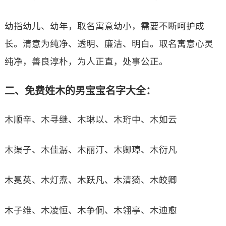
幼指幼儿、幼年，取名寓意幼小，需要不断呵护成
长。清意为纯净、透明、廉洁、明白。取名寓意心灵
纯净，善良淳朴，为人正直，处事公正。
二、免费姓木的男宝宝名字大全：
木顺辛、木寻继、木琳以、木珩中、木如云
木渠子、木佳潺、木丽汀、木卿璋、木衍凡
木冕英、木灯焘、木跃凡、木清猗、木皎卿
木子维、木凌恒、木争侗、木翎亭、木迪愈