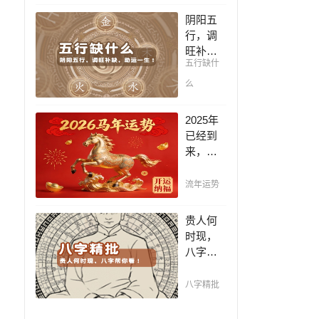
凶，未
阴阳五
来命运
行，调
全知
旺补
晓。
五行缺什
缺，助
运一
么
生！通
晓五
2025年
行，把
已经到
控起伏
来，如
波澜，
何能够
调旺补
把握先
流年运势
缺，助
机，趋
运你的
吉避
贵人何
一生！
凶，不
时现，
走弯
八字帮
路，点
你看！
击此处
平阴阳
八字精批
查看！
断祸
福，八