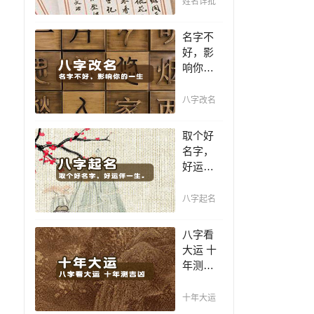
姓名详批
你一生
吉凶，
名字不
你的名
好，影
字真的
响你的
适合你
一生，
吗？
一个好
八字改名
名值千
金，好
取个好
名字让
名字，
你增加
好运伴
自信、
一生。
一帆风
赐子千
八字起名
顺！
金，不
如教子
八字看
一艺；
大运 十
教子一
年测吉
艺，不
凶，十
如赐子
年一运
十年大运
好名！
卜吉