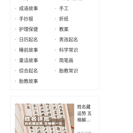
成语故事
手工
手抄报
折纸
护理保健
教案
日历起名
男孩起名
睡前故事
科学常识
童话故事
简笔画
综合起名
胎教常识
胎教故事
姓名藏
运势 五
格解一
生，姓
名判断