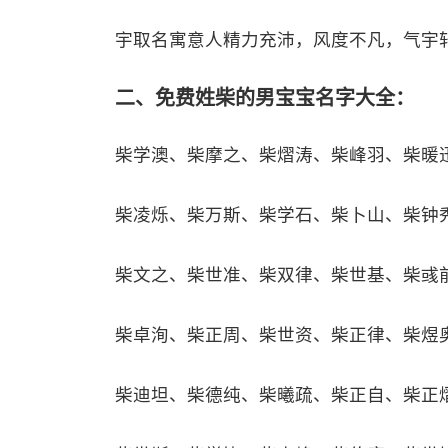
宇取名寓意人精力充沛，风度不凡，气宇
二、免费姓柴的男宝宝名字大全：
柴学澳、柴摩之、柴熠涛、柴峰羽、柴暖
柴凌烁、柴万斯、柴学石、柴卜山、柴钟
柴文之、柴世准、柴双律、柴世基、柴彧
柴卓洵、柴正周、柴世资、柴正律、柴煜
柴迪坦、柴德纯、柴曦疏、柴正自、柴正