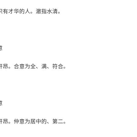
识有才华的人。澈指水清。
意
轩昂。合意为全、满、符合。
意
轩昂。仲意为居中的、第二。