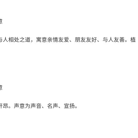
意
与人相处之道，寓意亲情友爱、朋友友好、与人友善。植
意
轩昂。声意为声音、名声、宣扬。