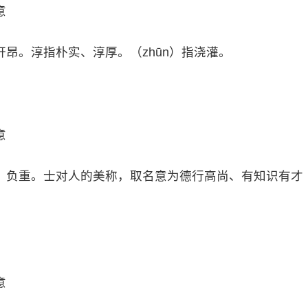
意
昂。淳指朴实、淳厚。（zhūn）指浇灌。
意
，负重。士对人的美称，取名意为德行高尚、有知识有才
意