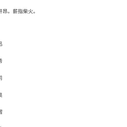
轩昂。薪指柴火。
迅
秀
前
奥
熠