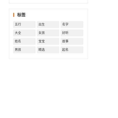
字精批
批出一
标签
生好命
运！
五行
出生
名字
大全
女孩
好听
姓名
宝宝
故事
男孩
精选
起名