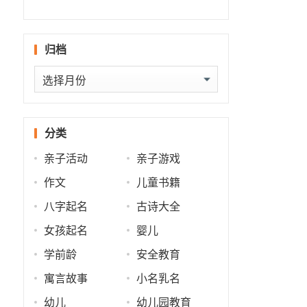
什么
批
势
势
归档
归
档
分类
亲子活动
亲子游戏
作文
儿童书籍
八字起名
古诗大全
女孩起名
婴儿
学前龄
安全教育
寓言故事
小名乳名
幼儿
幼儿园教育