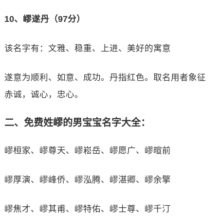
10、嵺遂丹（97分）
该名字有：文雅、稳重、上进、美好的寓意
遂意为顺利、如意、成功。丹指红色。取名用者象征
赤诚，诚心，忠心。
二、免费姓嵺的男宝宝名字大全：
嵺桓家、嵺尊天、嵺崧岳、嵺愿广、嵺暄前
嵺厚演、嵺峰侨、嵺泓腾、嵺湛卿、嵺余擎
嵺焦才、嵺其甫、嵺特佑、嵺士尊、嵺千汀