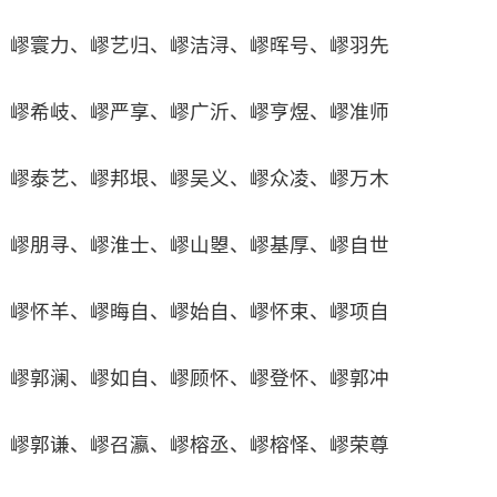
嵺寰力、嵺艺归、嵺洁浔、嵺晖号、嵺羽先
嵺希岐、嵺严享、嵺广沂、嵺亨煜、嵺准师
嵺泰艺、嵺邦垠、嵺吴义、嵺众凌、嵺万木
嵺朋寻、嵺淮士、嵺山曌、嵺基厚、嵺自世
嵺怀羊、嵺晦自、嵺始自、嵺怀束、嵺项自
嵺郭澜、嵺如自、嵺顾怀、嵺登怀、嵺郭冲
嵺郭谦、嵺召瀛、嵺榕丞、嵺榕怿、嵺荣尊