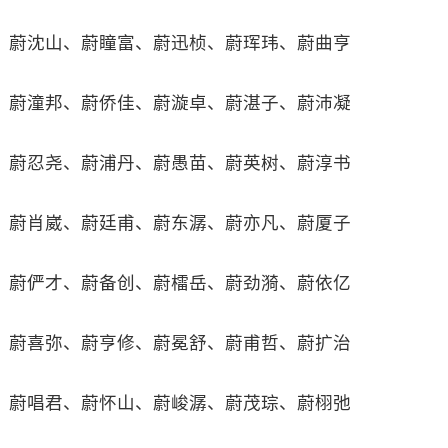
蔚沈山、蔚瞳富、蔚迅桢、蔚珲玮、蔚曲亨
蔚潼邦、蔚侨佳、蔚漩卓、蔚湛子、蔚沛凝
蔚忍尧、蔚浦丹、蔚愚苗、蔚英树、蔚淳书
蔚肖崴、蔚廷甫、蔚东潺、蔚亦凡、蔚厦子
蔚俨才、蔚备创、蔚檑岳、蔚劲漪、蔚依亿
蔚喜弥、蔚亨修、蔚冕舒、蔚甫哲、蔚扩治
蔚唱君、蔚怀山、蔚峻潺、蔚茂琮、蔚栩弛