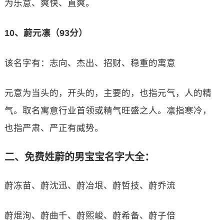
为乐意、爽快、直爽。
10、蔚元凛（93分）
该名字有：志向、杰出、招财、稳重的寓意
元意为当头的，开头的，主要的，也指元气，人的精
气。取名寓意行业首领或精气旺盛之人。凛指寒冷，
也指严肃、严正有威势。
二、免费姓蔚的男宝宝名字大全：
蔚冻苗、蔚沈迅、蔚冶垠、蔚哲技、蔚乔流
蔚焜洵、蔚曲千、蔚熙峻、蔚希备、蔚子倍