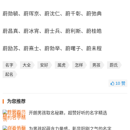
蔚勋毓、蔚珲京、蔚沈仁、蔚千彰、蔚弛典
蔚昌真、蔚冰宵、蔚士兵、蔚利斯、蔚桂皓
蔚励苏、蔚熹士、蔚勃举、蔚曙子、蔚未程
名字
大全
安好
属虎
怎样
男孩
蔚氏
起名
10
赞
为您推荐
开朗男孩取名秘籍，超赞好听的名字精选
为男孩起蕴含力量感，彰显阳刚之气的名字