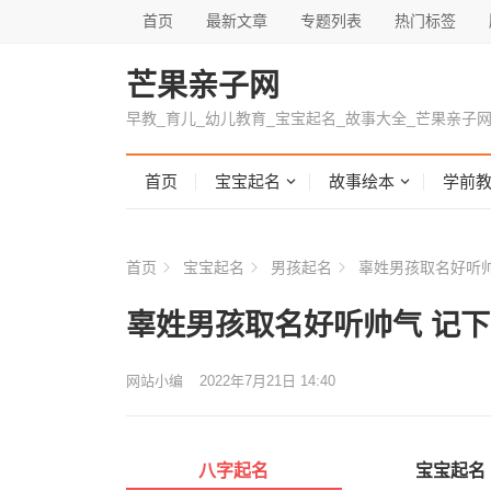
首页
最新文章
专题列表
热门标签
芒果亲子网
早教_育儿_幼儿教育_宝宝起名_故事大全_芒果亲子
首页
宝宝起名
故事绘本
学前
首页
宝宝起名
男孩起名
辜姓男孩取名好听帅
辜姓男孩取名好听帅气 记
网站小编
2022年7月21日 14:40
八字起名
宝宝起名