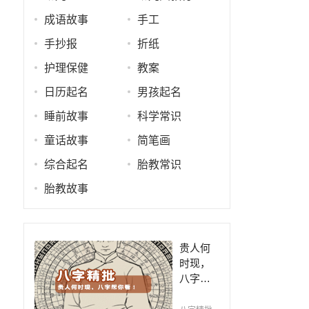
成语故事
手工
手抄报
折纸
护理保健
教案
日历起名
男孩起名
睡前故事
科学常识
童话故事
简笔画
综合起名
胎教常识
胎教故事
贵人何
时现，
八字帮
你看！
平阴阳