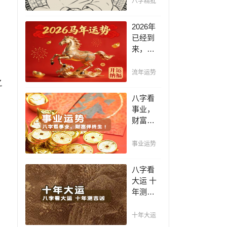
八字精批
断祸
福，八
2026年
字精批
已经到
批出一
来，如
生好命
何能够
运！
把握先
流年运势
之
机，趋
吉避
八字看
凶，不
事业，
走弯
财富伴
路，点
终生！
击此处
哪日出
事业运势
查看！
生的人
最有财
八字看
官之
大运 十
命，十
年测吉
之八九
凶，十
是大官
年一运
十年大运
或富
卜吉