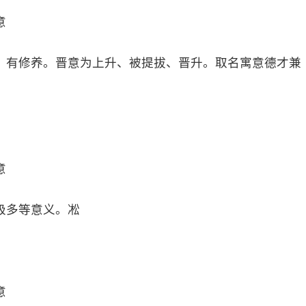
意
、有修养。晋意为上升、被提拔、晋升。取名寓意德才兼
意
极多等意义。凇
意