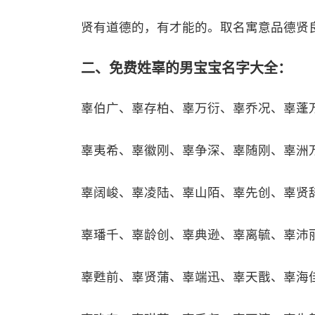
贤有道德的，有才能的。取名寓意品德贤
二、免费姓辜的男宝宝名字大全：
辜伯广、辜存柏、辜万衍、辜乔况、辜蓬
辜夷希、辜徽刚、辜争深、辜随刚、辜洲
辜阔峻、辜凌陆、辜山陌、辜先创、辜贤
辜璠千、辜龄创、辜典逊、辜离毓、辜沛
辜甦前、辜贤蒲、辜端迅、辜天戬、辜海