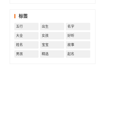
一生！
一生运
势 知天
标签
命方可
福寿绵
五行
出生
名字
长终生
富贵！
大全
女孩
好听
姓名
宝宝
故事
男孩
精选
起名