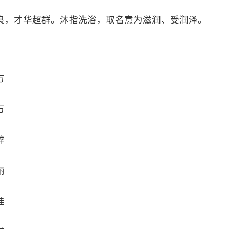
良，才华超群。沐指洗浴，取名意为滋润、受润泽。
万
万
辞
丽
佳