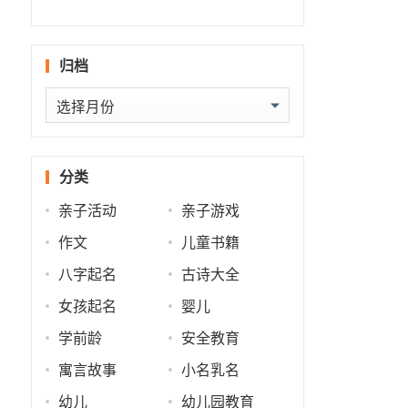
什么
批
运
势
归档
归
档
分类
亲子活动
亲子游戏
作文
儿童书籍
八字起名
古诗大全
女孩起名
婴儿
学前龄
安全教育
寓言故事
小名乳名
幼儿
幼儿园教育