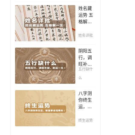
豪，解
凶，未
姓名藏
读您的
来命运
运势 五
事业天
全知
格解一
赋，扭
晓。
生，姓
转当下
名判断
不利困
姓名详批
你一生
局！！
吉凶，
阴阳五
你的名
行，调
字真的
旺补
适合你
五行缺什
缺，助
吗？
运一
么
生！通
晓五
八字测
行，把
你终生
控起伏
运，财
波澜，
富事业
调旺补
福寿
终生运势
缺，助
知！五
运你的
行透析