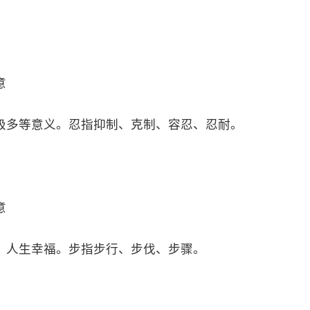
意
极多等意义。忍指抑制、克制、容忍、忍耐。
意
，人生幸福。步指步行、步伐、步骤。