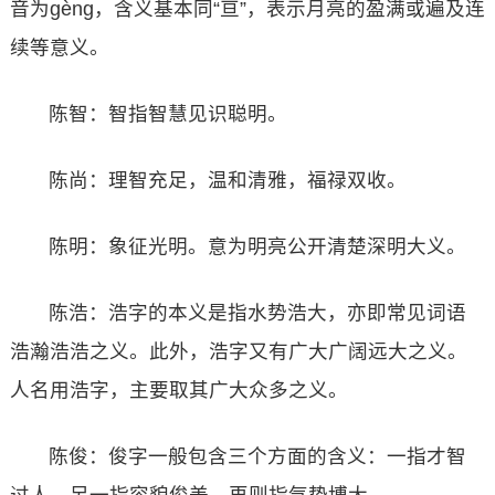
音为gèng，含义基本同“亘”，表示月亮的盈满或遍及连
续等意义。
陈智：智指智慧见识聪明。
陈尚：理智充足，温和清雅，福禄双收。
陈明：象征光明。意为明亮公开清楚深明大义。
陈浩：浩字的本义是指水势浩大，亦即常见词语
浩瀚浩浩之义。此外，浩字又有广大广阔远大之义。
人名用浩字，主要取其广大众多之义。
陈俊：俊字一般包含三个方面的含义：一指才智
过人，另一指容貌俊美，再则指气势博大。