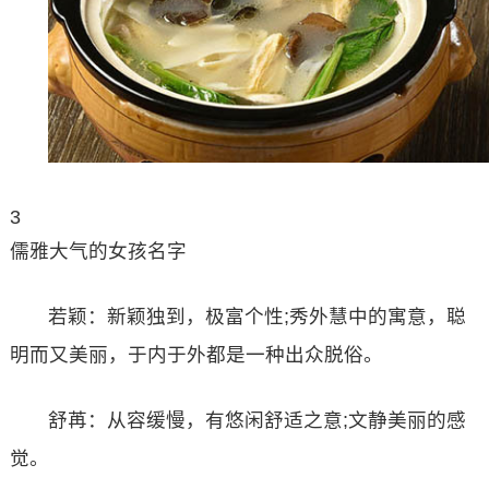
3
儒雅大气的女孩名字
若颖：新颖独到，极富个性;秀外慧中的寓意，聪
明而又美丽，于内于外都是一种出众脱俗。
舒苒：从容缓慢，有悠闲舒适之意;文静美丽的感
觉。