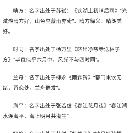
晴方：名字出处于苏轼：《饮湖上初晴后雨》“光
潋滟晴方好，山色空蒙雨亦奇”。晴方释义：晴朗美
好。
时同：名字出处于杨万里《晓出净慈寺送林子
方》“毕竟似乎六月中，风光不与四时同”。
兰舟：名字出处于柳永《雨霖铃》“都门帐饮无
绪，留恋处，兰舟催发”。
海平：名字出处于张若虚《春江花月夜》“春江潮
水连海平，海上明月共潮生”。