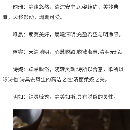
韵珊：静谧悠然，清淙安宁;风姿绰约，美妙典
雅，风移影动，珊珊可爱。
唯晨：期冀美好，晨曦清明;充盈希望与明净感。
晗睿：天清地明，心慧聪颖;聪敏淑慧;清明无瑕。
诗婉：聪慧脱俗，婉转灵动;诗所以合意，歌所以
咏诗也;诗具去风尘的高洁之性;清丽柔婉之美。
玥如：钟灵毓秀，静美如斯;具有脱俗的灵性。