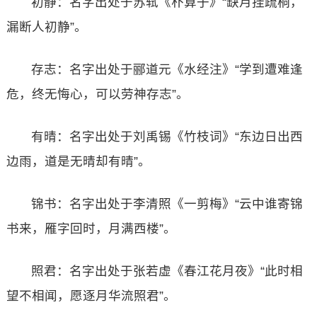
初静：名字出处于苏轼《朴算子》“缺月挂疏桐，
漏断人初静”。
存志：名字出处于郦道元《水经注》“学到遭难逢
危，终无悔心，可以劳神存志”。
有晴：名字出处于刘禹锡《竹枝词》“东边日出西
边雨，道是无晴却有晴”。
锦书：名字出处于李清照《一剪梅》“云中谁寄锦
书来，雁字回时，月满西楼”。
照君：名字出处于张若虚《春江花月夜》“此时相
望不相闻，愿逐月华流照君”。