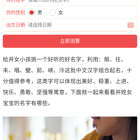
你的性别
男
女
出生日期
给井女小孩挑一个好听的好名字，利用：殷、往、
未、唱、璧、前、峡、泠这批中文汉字组合起名，十
分值得参考，这类字可以体现出美好、稳重、上进、
快乐、勇敢、坚强等寓意，下面就一起来看看井姓女
宝宝的名字有哪些。