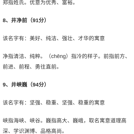
郑指姓氏。优意为优秀、富裕。
8、井净前（91分）
该名字有：美好、纯洁、强壮、才华的寓意
净指清洁、纯粹。（chēng）指冷的样子。前指前方、
前进、前程、勇往直前。
9、井峡巍（94分）
该名字有：坚强、稳重、坚强、稳重的寓意
峡指海峡、峡谷。巍指高大、巍峨，取名寓意道理高
深、学识渊博、品格高尚。