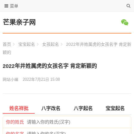
菜单
芒果亲子网
首页
宝宝起名
女孩起名
2022年井姓属虎的女孩名字 肯定新
颖的
2022年井姓属虎的女孩名字 肯定新颖的
网站小编
2022年7月21日 15:08
姓名祥批
八字改名
八字起名
宝宝起名
你的姓氏
你的名字