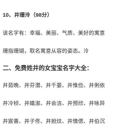
10、井珊泠（98分）
该名字有：幸福、美丽、气质、美好的寓意
珊指珊瑚，取名寓意从容的姿态。泠
二、免费姓井的女宝宝名字大全：
井茹晚、井芬潜、井千晏、井惟俭、井俐依
井冷桢、井嬉淑、井会洁、井预欣、井咏异
井宸善、井子佟、井妲炆、井情偲、井伯沉