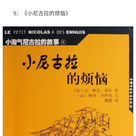
5：《小尼古拉的烦恼》