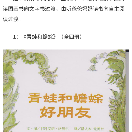
读图画书向文字书过渡，由听爸爸妈妈读书向自主阅
读过渡。
1：《青蛙和蟾蜍》（全四册）