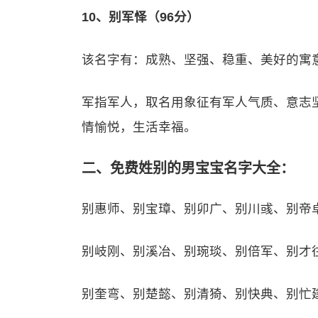
10、别军怿（96分）
该名字有：成熟、坚强、稳重、美好的寓
军指军人，取名用象征有军人气质、意志
情愉悦，生活幸福。
二、免费姓别的男宝宝名字大全：
别惠师、别宝璋、别卯广、别川彧、别帝
别岐刚、别溪冶、别琬琰、别倍军、别才
别奎弯、别楚懿、别清猗、别快典、别忙