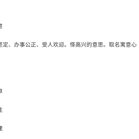
意
坚定、办事公正、受人欢迎。怿高兴的意思。取名寓意心
卓
往
建