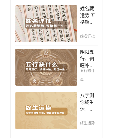
豪，解
凶，未
姓名藏
读您的
来命运
运势 五
事业天
全知
格解一
赋，扭
晓。
生，姓
转当下
名判断
不利困
姓名详批
你一生
局！！
吉凶，
阴阳五
你的名
行，调
字真的
旺补
适合你
五行缺什
缺，助
吗？
运一
么
生！通
晓五
八字测
行，把
你终生
控起伏
运，财
波澜，
富事业
调旺补
福寿
终生运势
缺，助
知！五
运你的
行透析