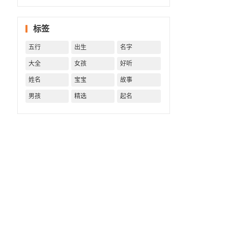
一生！
一生运
势 知天
标签
命方可
福寿绵
五行
出生
名字
长终生
富贵！
大全
女孩
好听
姓名
宝宝
故事
男孩
精选
起名