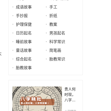
成语故事
手工
手抄报
折纸
护理保健
教案
日历起名
男孩起名
睡前故事
科学常识
童话故事
简笔画
大
综合起名
胎教常识
胎教故事
贵人何
时现，
八字帮
你看！
平阴阳