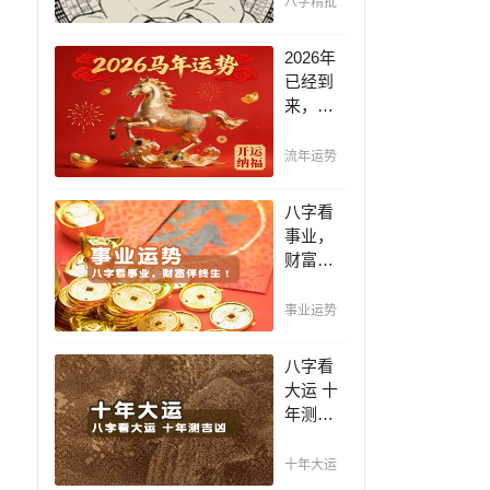
八字精批
断祸
福，八
2026年
字精批
已经到
批出一
来，如
生好命
何能够
运！
把握先
流年运势
机，趋
吉避
八字看
凶，不
事业，
走弯
财富伴
路，点
终生！
击此处
哪日出
事业运势
查看！
生的人
最有财
八字看
官之
大运 十
命，十
年测吉
之八九
凶，十
是大官
年一运
十年大运
或富
卜吉