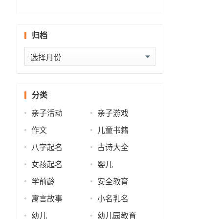
什么
批
运
势
归档
归
档
分类
亲子活动
亲子游戏
作文
儿童书籍
八字起名
古诗大全
女孩起名
婴儿
学前龄
安全教育
寓言故事
小名乳名
幼儿
幼儿园教育