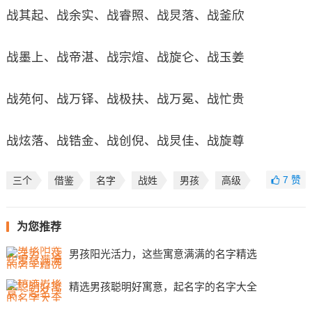
战其起、战余实、战睿照、战炅落、战釜欣
战墨上、战帝湛、战宗煊、战旋仑、战玉姜
战苑何、战万铎、战极扶、战万冕、战忙贵
战炫落、战锆金、战创倪、战炅佳、战旋尊
7
赞
三个
借鉴
名字
战姓
男孩
高级
为您推荐
男孩阳光活力，这些寓意满满的名字精选
精选男孩聪明好寓意，起名字的名字大全