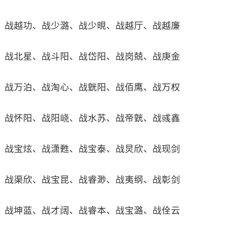
战越功、战少潞、战少晛、战越厅、战越廉
战北星、战斗阳、战岱阳、战岗兢、战庚金
战万泊、战淘心、战皝阳、战佰鹰、战万权
战怀阳、战阳峣、战水苏、战帝皝、战彧鑫
战宝炫、战潇甦、战宝泰、战炅欣、战现剑
战渠欣、战宝昆、战睿渺、战夷纲、战彰剑
战坤蓝、战才阔、战睿本、战宝潞、战佺云