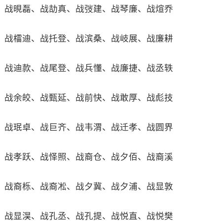
战晛磊、战劼真、战弢建、战琴廉、战煊乔
战檑迪、战托登、战滨桑、战岐展、战廉耕
战迪款、战尾登、战兵懂、战廉捷、战丞轶
战余皎、战甄延、战前快、战敢厚、战彪技
战珉卓、战巨齐、战韦渭、战迁孝、战圆界
战孝跃、战怿照、战裔仓、战夕佰、战裔溪
战裔栎、战裔凇、战夕冀、战夕浦、战显敦
战显淏、战孔丞、战孔提、战悦直、战悦樊