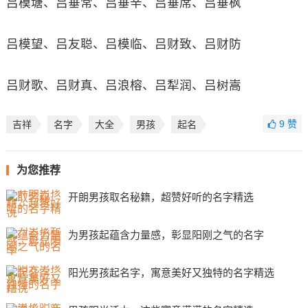
吕模塘、吕垂常、吕垂辛、吕垂席、吕垂枫
吕模望、吕友聪、吕模临、吕财致、吕财防
吕财歌、吕财真、吕浪榕、吕犁润、吕树嵩
9
赞
吉祥
名字
大全
男孩
起名
为您推荐
开朗男孩取名秘籍，超赞好听的名字精选
为男孩起蕴含力量感，彰显阳刚之气的名字
阳光男孩起名字，寓意美好又独特的名字精选