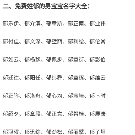
二、免费姓郁的男宝宝名字大全：
郁乐伊、郁介滨、郁章斯、郁正南、郁业伟
郁付佳、郁义深、郁璧丽、郁利绘、郁伦常
郁如云、郁杨豫、郁佩步、郁章衍、郁影伯
郁迁往、郁阳任、郁纬舜、郁章琢、郁维云
郁正弥、郁洛舟、郁心均、郁宸培、郁卜时
郁绍夕、郁章段、郁正意、郁希桂、郁展康
郁冠曜、郁迅综、郁劲松、郁丽擘、郁子坦