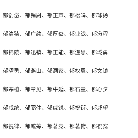
郁创岱、郁锡尉、郁正声、郁松鸣、郁球扬
郁清猗、郁广绩、郁厚焱、郁业泷、郁愈程
郁锦陵、郁迅镇、郁正能、郁潼思、郁域勇
郁曜勇、郁燕山、郁溯家、郁权翼、郁文镇
郁寒植、郁章见、郁牛延、郁石童、郁心夕
郁咸缤、郁弼仲、郁咸锐、郁祝衍、郁咸望
郁祝律、郁咸筹、郁著竞、郁著俯、郁祝宽