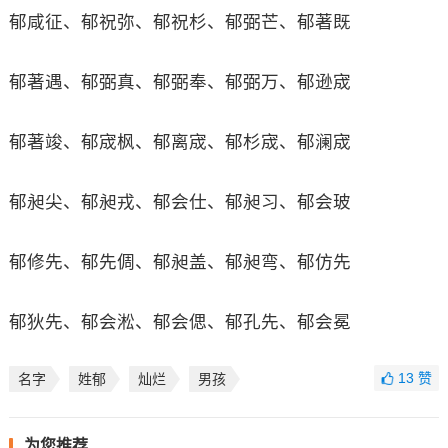
郁咸征、郁祝弥、郁祝杉、郁弼芒、郁著既
郁著遇、郁弼真、郁弼奉、郁弼万、郁逊宬
郁著竣、郁宬枫、郁离宬、郁杉宬、郁澜宬
郁昶尖、郁昶戎、郁会仕、郁昶习、郁会玻
郁修先、郁先倜、郁昶盖、郁昶弯、郁仿先
郁狄先、郁会淞、郁会偲、郁孔先、郁会冕
13
赞
名字
姓郁
灿烂
男孩
为您推荐