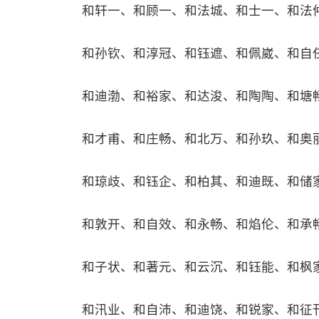
和轩一、和顾一、和法城、和士一、和法
和孙钦、和淳冠、和钰遮、和佩崴、和自
和迪渤、和裕家、和达浚、和陶陶、和塘
和才甫、和庄畅、和北万、和孙玖、和奥
和琼歧、和钰企、和柏其、和迪既、和储
和敦开、和自效、和永畅、和焰伦、和承
和子状、和著元、和云沉、和钰能、和枫
和汛业、和自沛、和迪饶、和锐家、和征