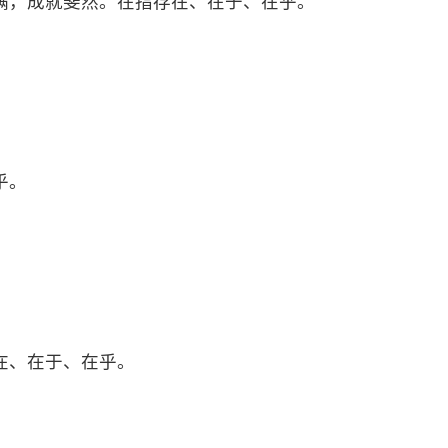
满，成就斐然。在指存在、在于、在乎。
乎。
在、在于、在乎。