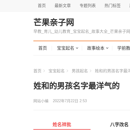
首页
最新文章
专题列表
热门标签
芒果亲子网
早教_育儿_幼儿教育_宝宝起名_故事大全_芒果亲子
首页
宝宝起名
故事绘本
学前
首页
宝宝起名
男孩起名
姓和的男孩名字最
姓和的男孩名字最洋气的
网站小编
2022年7月22日 2:53
姓名祥批
八字改名