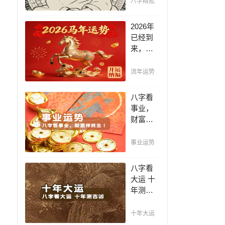
八字精批
断祸
福，八
2026年
字精批
已经到
批出一
来，如
生好命
何能够
运！
把握先
流年运势
机，趋
吉避
八字看
凶，不
事业，
走弯
财富伴
路，点
终生！
击此处
哪日出
事业运势
查看！
生的人
最有财
八字看
官之
大运 十
命，十
年测吉
之八九
凶，十
是大官
年一运
十年大运
或富
卜吉