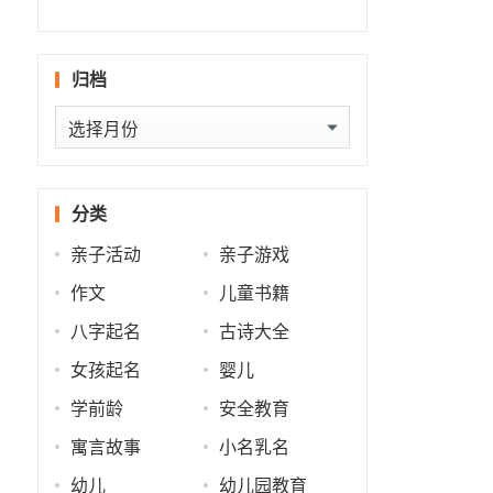
什么
批
势
势
归档
归
档
分类
亲子活动
亲子游戏
作文
儿童书籍
八字起名
古诗大全
女孩起名
婴儿
学前龄
安全教育
寓言故事
小名乳名
幼儿
幼儿园教育