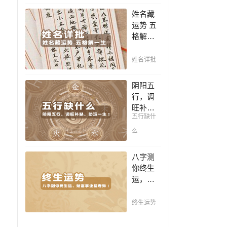
豪，解
凶，未
姓名藏
读您的
来命运
运势 五
事业天
全知
格解一
赋，扭
晓。
生，姓
转当下
名判断
不利困
姓名详批
你一生
局！！
吉凶，
阴阳五
你的名
行，调
字真的
旺补
适合你
五行缺什
缺，助
吗？
运一
么
生！通
晓五
八字测
行，把
你终生
控起伏
运，财
波澜，
富事业
调旺补
福寿
终生运势
缺，助
知！五
运你的
行透析