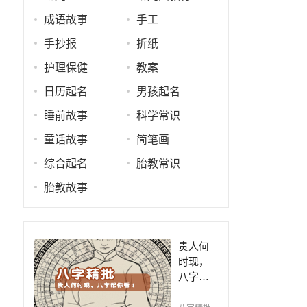
成语故事
手工
手抄报
折纸
护理保健
教案
日历起名
男孩起名
睡前故事
科学常识
童话故事
简笔画
综合起名
胎教常识
胎教故事
贵人何
时现，
八字帮
你看！
平阴阳