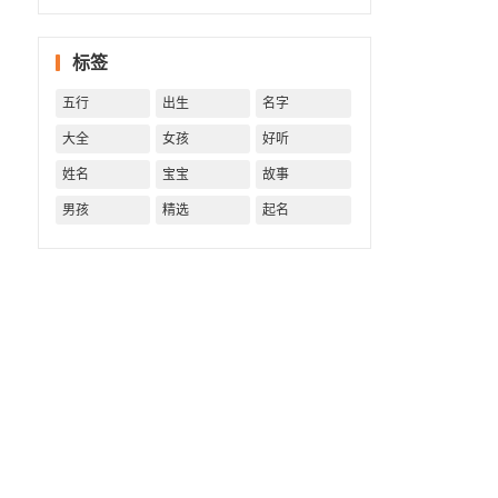
一生！
一生运
势 知天
标签
命方可
福寿绵
五行
出生
名字
长终生
富贵！
大全
女孩
好听
姓名
宝宝
故事
男孩
精选
起名