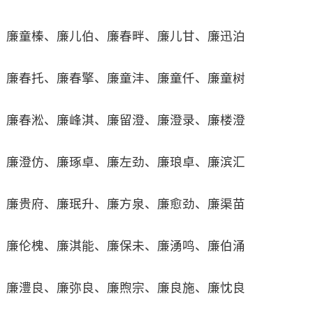
廉童榛、廉儿伯、廉春畔、廉儿甘、廉迅泊
廉春托、廉春擎、廉童沣、廉童仟、廉童树
廉春淞、廉峰淇、廉留澄、廉澄录、廉楼澄
廉澄仿、廉琢卓、廉左劲、廉琅卓、廉滨汇
廉贵府、廉珉升、廉方泉、廉愈劲、廉渠苗
廉伦槐、廉淇能、廉保未、廉湧鸣、廉伯涌
廉澧良、廉弥良、廉煦宗、廉良施、廉忱良