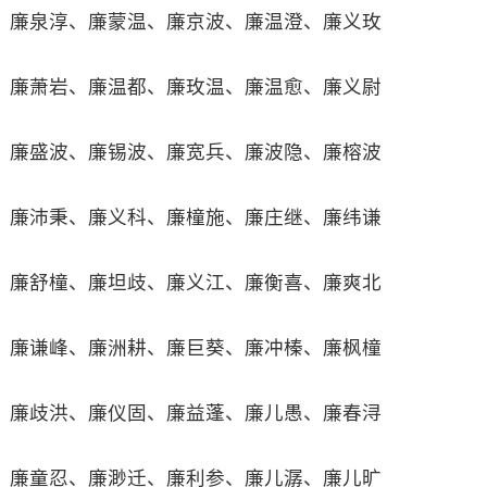
廉泉淳、廉蒙温、廉京波、廉温澄、廉义玫
廉萧岩、廉温都、廉玫温、廉温愈、廉义尉
廉盛波、廉锡波、廉宽兵、廉波隐、廉榕波
廉沛秉、廉义科、廉橦施、廉庄继、廉纬谦
廉舒橦、廉坦歧、廉义江、廉衡喜、廉爽北
廉谦峰、廉洲耕、廉巨葵、廉冲榛、廉枫橦
廉歧洪、廉仪固、廉益蓬、廉儿愚、廉春浔
廉童忍、廉渺迁、廉利参、廉儿潺、廉儿旷