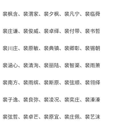
裴枫含、裴渭家、裴夕枫、裴凡宁、裴临舜
裴庄谦、裴俊威、裴卓绎、裴付带、裴书哲
裴川庄、裴原敏、裴典镇、裴卿彰、裴锡朝
裴涵心、裴清洵、裴丽陆、裴智渠、裴雨萧
裴南方、裴雨缤、裴斯原、裴弦顺、裴翎绎
裴子逸、裴良弥、裴凌况、裴奕庄、裴溱溱
裴弦哲、裴卓芒、裴原宜、裴庄佩、裴艺沫