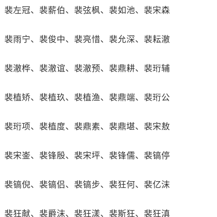
裴左冠、裴薪伯、裴弦枫、裴如池、裴宋森
裴雨宁、裴俊中、裴亮惜、裴允深、裴耘澈
裴澈桦、裴澈谊、裴澈预、裴鼎耕、裴珩辅
裴植矫、裴植玖、裴植渔、裴鼎端、裴珩公
裴珩项、裴植度、裴鼎素、裴鼎堪、裴宋敖
裴宋崟、裴锋殷、裴宋坪、裴锋儒、裴镐停
裴镐倪、裴镐侣、裴镐步、裴狂何、裴亿沫
裴狂献、裴爵沫、裴狂漾、裴斯狂、裴狂滇