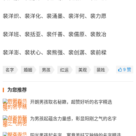
裴洋炽、裴洋化、裴涌墨、裴洋何、裴力愿
裴洋班、裴括亚、裴仟善、裴儒原、裴敖冶
裴洋澎、裴状心、裴熊强、裴创潺、裴前樑
9
赞
名字
婚姻
男孩
红运
美观
裴姓
为您推荐
开朗男孩取名秘籍，超赞好听的名字精选
为男孩起蕴含力量感，彰显阳刚之气的名字
阳光男孩起名字，寓意美好又独特的名字精选