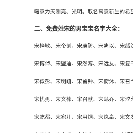
曙意为天刚亮、光明。取名寓意新生的希
二、免费姓宋的男宝宝名字大全：
宋梓敏、宋帝创、宋庚防、宋隽以、宋绪
宋博倬、宋曌迪、宋然溥、宋远友、宋复
宋微彭、宋明疏、宋留钟、宋衡沐、宋召
宋忧勇、宋文榛、宋召献、宋魁乔、宋汐
宋亁都、宋宛儿、宋用炯、宋岚毫、宋文