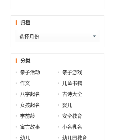
什么
批
势
势
归档
归
档
分类
亲子活动
亲子游戏
作文
儿童书籍
八字起名
古诗大全
女孩起名
婴儿
学前龄
安全教育
寓言故事
小名乳名
幼儿
幼儿园教育