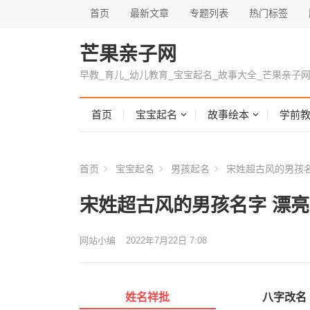
首页
最新文章
专题列表
热门标签
芒果亲子网
早教_育儿_幼儿教育_宝宝起名_故事大全_芒果亲子
首页
宝宝起名
故事绘本
学前
首页
宝宝起名
男孩起名
宋姓超古风的男孩名
宋姓超古风的男孩名字 漂
网站小编
2022年7月22日 7:08
姓名祥批
八字改名