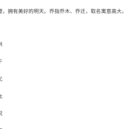
望，拥有美好的明天。乔指乔木、乔迁，取名寓意高大。
洪
千
弋
允
况