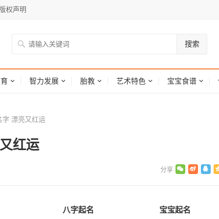
版权声明
搜索
网
教育
智力发展
胎教
艺术特色
宝宝食谱
字 漂亮又红运
亮又红运
八字起名
宝宝起名