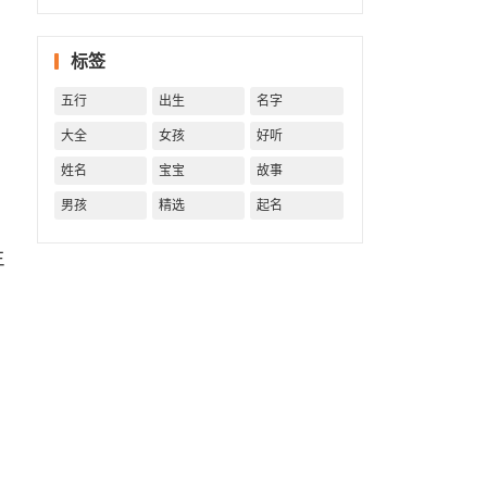
字精批
批出一
标签
生好命
运！
五行
出生
名字
大全
女孩
好听
姓名
宝宝
故事
男孩
精选
起名
生