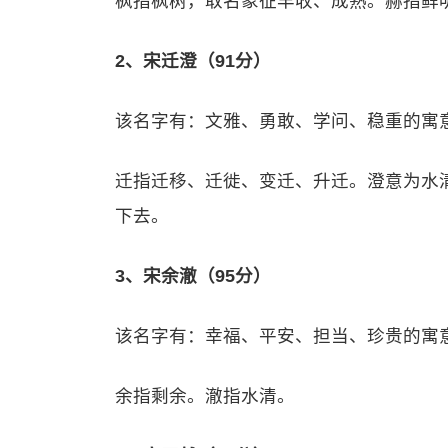
枫指枫树，取名象征丰收、成熟。赫指鲜
2、宋迁澄（91分）
该名字有：文雅、勇敢、学问、稳重的寓
迁指迁移、迁徙、变迁、升迁。澄意为水清
下去。
3、宋余澈（95分）
该名字有：幸福、平安、担当、珍贵的寓
余指剩余。澈指水清。