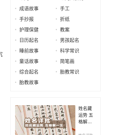
成语故事
手工
手抄报
折纸
护理保健
教案
日历起名
男孩起名
睡前故事
科学常识
沉
童话故事
简笔画
综合起名
胎教常识
胎教故事
姓名藏
运势 五
格解一
生，姓
名判断