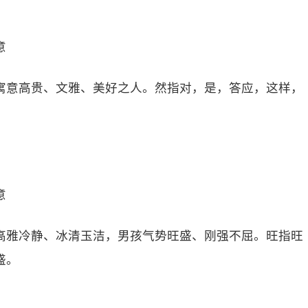
意
寓意高贵、文雅、美好之人。然指对，是，答应，这样，
意
高雅冷静、冰清玉洁，男孩气势旺盛、刚强不屈。旺指旺
盛。