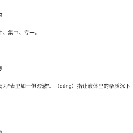
意
钟、集中、专一。
意
为“表里如一俱澄澈”。（dèng）指让液体里的杂质沉下
意