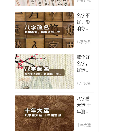
姓名详批
你一生
吉凶，
名字不
你的名
好，影
字真的
响你的
适合你
一生，
吗？
一个好
八字改名
名值千
金，好
取个好
名字让
名字，
你增加
好运伴
自信、
一生。
一帆风
赐子千
八字起名
顺！
金，不
如教子
八字看
一艺；
大运 十
教子一
年测吉
艺，不
凶，十
如赐子
年一运
十年大运
好名！
卜吉