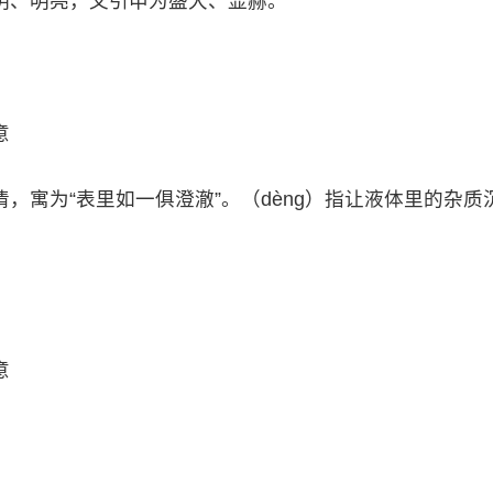
明、明亮，又引申为盛大、显赫。
意
，寓为“表里如一俱澄澈”。（dèng）指让液体里的杂质
意