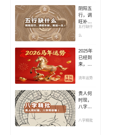
凶，未
阴阳五
来命运
行，调
全知
旺补
晓。
五行缺什
缺，助
运一
么
生！通
晓五
2025年
行，把
已经到
控起伏
来，如
波澜，
何能够
调旺补
把握先
流年运势
缺，助
机，趋
运你的
吉避
贵人何
一生！
凶，不
时现，
走弯
八字帮
路，点
你看！
击此处
平阴阳
八字精批
查看！
断祸
福，八