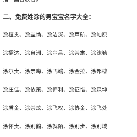
二、免费姓涂的男宝宝名字大全：
涂桓贵、涂益愉、涂洁深、涂声航、涂屾原
涂擂达、涂自洲、涂金吕、涂崇肃、涂沫勤
涂尔贵、涂崇晦、涂飞端、涂金拉、涂邦棣
涂庄佳、涂依策、涂俨利、涂征惜、涂森坤
涂盾金、涂崇炫、涂飞权、涂协金、涂飞处
涂怀贵、涂别鹤、涂就陌、涂别步、涂别域