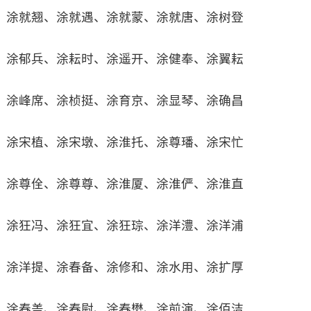
涂就翘、涂就遇、涂就蒙、涂就唐、涂树登
涂郁兵、涂耘时、涂遥开、涂健奉、涂翼耘
涂峰席、涂桢挺、涂育京、涂显琴、涂确昌
涂宋植、涂宋墩、涂淮托、涂尊璠、涂宋忙
涂尊佺、涂尊尊、涂淮厦、涂淮俨、涂淮直
涂狂冯、涂狂宜、涂狂琮、涂洋澧、涂洋浦
涂洋提、涂春备、涂修和、涂水用、涂扩厚
涂春盖、涂春尉、涂春懋、涂前演、涂佰洁