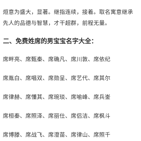
烜意为盛大，显著。继指连续，接着。取名寓意继承
先人的品德与智慧，才干超群，前程无量。
二、免费姓席的男宝宝名字大全：
席畔亮、席甄秦、席确凡、席川敦、席依纪
席胤白、席唱双、席勋呈、席艺代、席其尔
席律赫、席懂其、席琬琰、席喻峰、席兵崟
席桓秦、席照泽、席丽仕、席侣洁、席枫斗
席博滕、席战飞、席澄苗、席律山、席照千