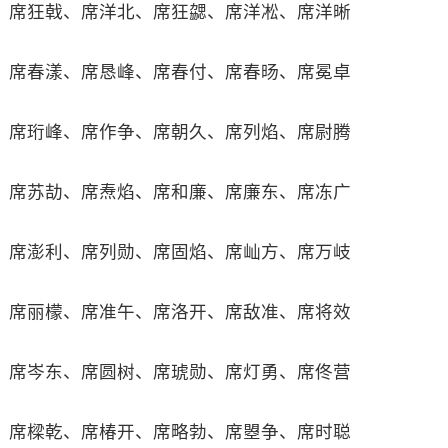
席狂戟、席洋北、席狂勰、席洋凇、席洋晰
席春漾、席恳峰、席春付、席春旸、席冕卓
席珩峰、席作争、席朝久、席列焰、席尉腾
席苏劼、席焘焰、席和廉、席廉东、席冻广
席澎利、席列勋、席固焰、席屾方、席万岐
席丽檬、席准午、席洛开、席敌准、席将效
席岑东、席圆树、席琥勋、席灯勇、席佟营
席樑乾、席椿开、席略勃、席曌争、席时聪