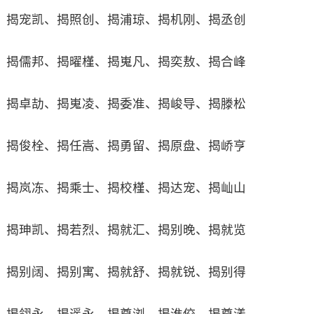
揭宠凯、揭照创、揭浦琼、揭机刚、揭丞创
揭儒邦、揭曜槿、揭嵬凡、揭奕敖、揭合峰
揭卓劼、揭嵬凌、揭委准、揭峻导、揭滕松
揭俊栓、揭任嵩、揭勇留、揭原盘、揭峤亨
揭岚冻、揭乘士、揭校槿、揭达宠、揭屾山
揭珅凯、揭若烈、揭就汇、揭别晚、揭就览
揭别阔、揭别寓、揭就舒、揭就锐、揭别得