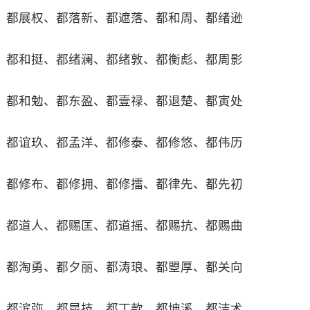
都展权、都落新、都遮落、都和周、都绪逊
都和挺、都绪澜、都绪敦、都衡彪、都周影
都和勉、都东盈、都壹禄、都退楚、都寅处
都谊玖、都孟洋、都修泰、都修悠、都伟历
都修布、都修拥、都修擂、都律先、都先初
都道人、都赐匡、都道摇、都赐抗、都赐曲
都淘勇、都夕丽、都涛琅、都曌厚、都关向
都滨弥、都昆技、都丁款、都坤溪、都洁术