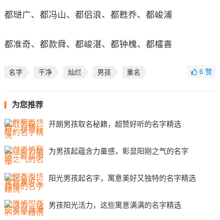
都琎广、都冯山、都侣浪、都甦乔、都峻浦
都准奇、都款舜、都峻湛、都钟槐、都檑喜
6
赞
名字
干净
灿烂
男孩
重名
为您推荐
开朗男孩取名秘籍，超赞好听的名字精选
为男孩起蕴含力量感，彰显阳刚之气的名字
阳光男孩起名字，寓意美好又独特的名字精选
男孩阳光活力，这些寓意满满的名字精选