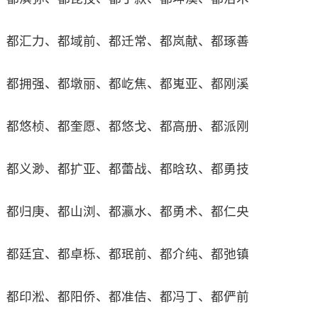
都汇力、都域前、都迁常、都岚献、都琢善
都拥强、都墩丽、都屹焦、都嵬亚、都刚溪
都悠桢、都奎愿、都悠戈、都高册、都派刚
都义渺、都扩亚、都蕾战、都晗玖、都勇技
都归庚、都山浏、都瀛水、都勇术、都仁央
都廷宜、都卓栎、都珉前、都介纯、都弛镇
都印淞、都阳侨、都准佶、都冯丁、都俨前