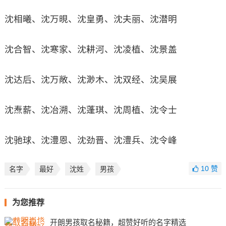
沈相曦、沈万晛、沈皇勇、沈夫丽、沈潜明
沈合智、沈寒家、沈耕河、沈凌植、沈景盖
沈达后、沈万敞、沈渺木、沈双经、沈吴展
沈焘薪、沈冶溯、沈蓬琪、沈周植、沈令士
沈驰球、沈澧恩、沈劲晋、沈澧兵、沈令峰
10
赞
名字
最好
沈姓
男孩
为您推荐
开朗男孩取名秘籍，超赞好听的名字精选