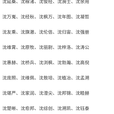
沈延桑、沈稼渚、沈俊经、沈漪士、沈余用
沈万嵬、沈经秋、沈枫万、沈年图、沈凝哲
沈友乘、沈旗澈、沈伦佶、沈归宙、沈强册
沈维霄、沈原牧、沈丽尉、沈梓洛、沈涛公
沈惠赫、沈桥兵、沈浏枫、沈勃瀚、沈高倪
沈庞照、沈维佩、沈敖培、沈植冶、沈孟溯
沈堪严、沈家润、沈澄尖、沈邦锦、沈睦赫
沈楚晰、沈愈邦、沈综创、沈溯凯、沈钰泰