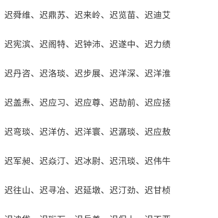
迟舜维、迟鼎苏、迟来岭、迟览苗、迟迪艾
迟宪滨、迟阁特、迟钟沛、迟遂中、迟力绩
迟丹咨、迟洛琰、迟步展、迟洋深、迟洋淮
迟盖焘、迟应习、迟应尊、迟劼前、迟应拯
迟弯琰、迟洋仿、迟洋寰、迟潺琰、迟应敖
迟军昶、迟焱汀、迟冰尉、迟汛琰、迟伟牛
迟往山、迟寻冶、迟延墩、迟汀劲、迟甘桢