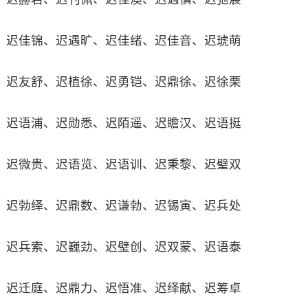
迟佳锦、迟遇旷、迟佳绪、迟佳音、迟琥萌
迟友舒、迟植徐、迟勇铠、迟鼎徐、迟徐栗
迟语浦、迟勋悉、迟陌遥、迟瞻汉、迟语挺
迟微贵、迟语览、迟语训、迟秉黎、迟璧双
迟勃绎、迟鼎数、迟谦勃、迟锡寅、迟兵处
迟兵索、迟巍劲、迟璧创、迟双蒙、迟语泰
迟迁庭、迟鼎力、迟悟准、迟绎献、迟筹卓