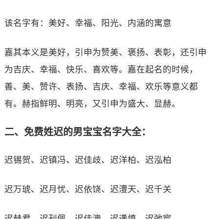
该名字有：美好、幸福、阳光、内涵的寓意
嘉其本义是美好，引申为赞美、褒扬、表彰，还引申
为吉庆、幸福、快乐、喜欢等。嘉在起名的时候，
善、美、赞许、表扬、吉庆、幸福、欢乐等意义都
有。赫指鲜明、明亮，又引申为盛大、显赫。
二、免费姓迟的男宝宝名字大全：
迟锡贺、迟镇冯、迟佳歧、迟洋柏、迟泓柏
迟万琥、迟月忧、迟依饶、迟澧天、迟千关
迟赫君、迟刊佩、迟佳澳、迟遇慎、迟弛宸