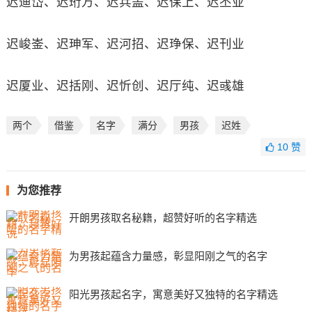
迟迪岱、迟珩万、迟兵盖、迟保上、迟丕亚
迟峻崟、迟珅军、迟河招、迟琤保、迟刊业
迟厦业、迟括刚、迟忻创、迟厅纯、迟彧雄
两个
借鉴
名字
满分
男孩
迟姓
10
赞
为您推荐
开朗男孩取名秘籍，超赞好听的名字精选
为男孩起蕴含力量感，彰显阳刚之气的名字
阳光男孩起名字，寓意美好又独特的名字精选