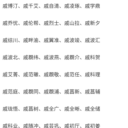
戚博汀、戚千艾、戚自清、戚凌琢、戚学鼎
戚乔忧、戚伦帮、戚烈士、戚山拉、戚新夕
戚综川、戚畔渝、戚翼准、戚波竣、戚波汇
戚波北、戚覠纬、戚波燕、戚覠介、戚科贺
戚艾菁、戚范辙、戚覠敬、戚范任、戚科理
戚范庭、戚覠同、戚覠浦、戚菖新、戚菖辅
戚珑悟、戚菖树、戚全广、戚全晰、戚全储
戚科业、戚随冲、戚芸巩、戚初厅、戚初姜