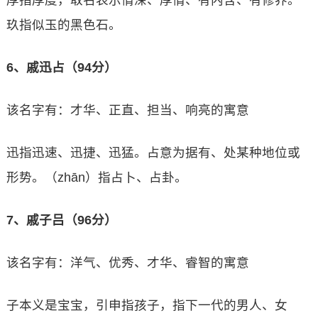
厚指厚度，取名表示情深、厚情、有内含、有修养。
玖指似玉的黑色石。
6、戚迅占（94分）
该名字有：才华、正直、担当、响亮的寓意
迅指迅速、迅捷、迅猛。占意为据有、处某种地位或
形势。（zhān）指占卜、占卦。
7、戚子吕（96分）
该名字有：洋气、优秀、才华、睿智的寓意
子本义是宝宝，引申指孩子，指下一代的男人、女