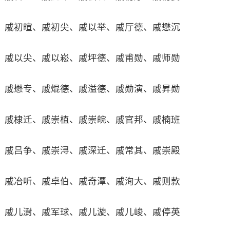
戚初暄、戚初尖、戚以举、戚厅德、戚懋沉
戚以尖、戚以崧、戚坪德、戚甫勋、戚师勋
戚懋专、戚焜德、戚溢德、戚勋演、戚昇勋
戚棣迁、戚崇植、戚崇皖、戚官邦、戚楠班
戚吕争、戚崇浔、戚深迁、戚常其、戚崇殿
戚冶听、戚卓伯、戚奇潭、戚洵大、戚则款
戚儿澍、戚军球、戚儿漩、戚儿峻、戚停英