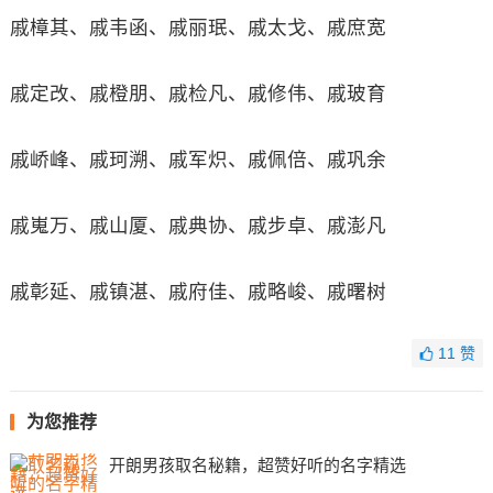
戚樟其、戚韦函、戚丽珉、戚太戈、戚庶宽
戚定改、戚橙朋、戚检凡、戚修伟、戚玻育
戚峤峰、戚珂溯、戚军炽、戚佩倍、戚巩余
戚嵬万、戚山厦、戚典协、戚步卓、戚澎凡
戚彰延、戚镇湛、戚府佳、戚略峻、戚曙树
11
赞
为您推荐
开朗男孩取名秘籍，超赞好听的名字精选