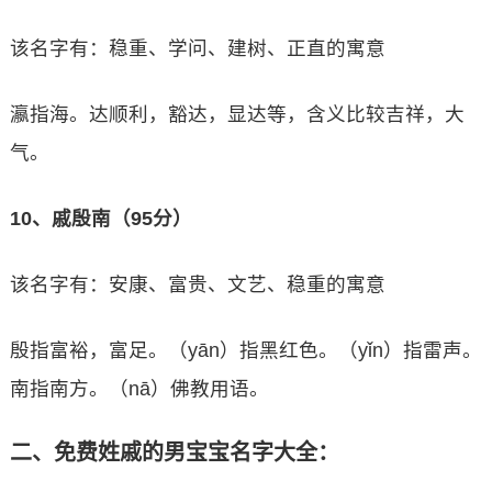
该名字有：稳重、学问、建树、正直的寓意
瀛指海。达顺利，豁达，显达等，含义比较吉祥，大
气。
10、戚殷南（95分）
该名字有：安康、富贵、文艺、稳重的寓意
殷指富裕，富足。（yān）指黑红色。（yǐn）指雷声。
南指南方。（nā）佛教用语。
二、免费姓戚的男宝宝名字大全：