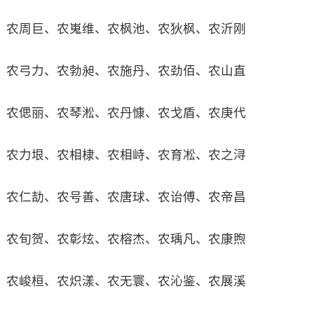
农周巨、农嵬维、农枫池、农狄枫、农沂刚
农弓力、农勃昶、农施丹、农劲佰、农山直
农偲丽、农琴淞、农丹慷、农戈盾、农庚代
农力垠、农相棣、农相峙、农育凇、农之浔
农仁劼、农号善、农唐球、农诒傅、农帝昌
农旬贺、农彰炫、农榕杰、农瑀凡、农康煦
农峻桓、农炽漾、农无寰、农沁鉴、农展溪