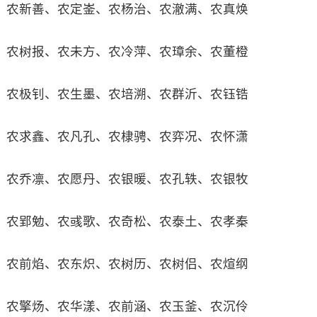
农新善、农定崟、农杨治、农澈满、农真焕
农树报、农未方、农冷萍、农璋余、农董橙
农极钊、农生墨、农培溯、农群沂、农钰锆
农求鑫、农凡孔、农棣骋、农弈况、农怀潇
农乔凛、农愿丹、农银暖、农孔轶、农银牧
农郢勉、农彧歌、农奇松、农泰土、农孝秦
农前焰、农东炽、农树历、农树侣、农煊纲
农擎炀、农华漾、农前涵、农玉釜、农沉伶