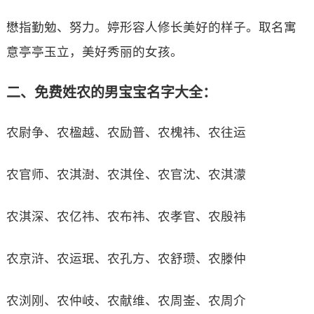
懋指勤勉、努力。婷形容人修长美好的样子。取名寓
意亭亭玉立，美好秀丽的女孩。
二、免费姓农的男宝宝名字大全：
农尉争、农楹越、农励普、农槐祎、农往运
农官师、农淇澍、农淇佺、农官沈、农淇濛
农淇深、农亿祎、农布祎、农孝官、农殷祎
农京浒、农运珉、农孔方、农舒瓒、农滕仲
农浏刚、农仲岐、农献维、农周崟、农周介