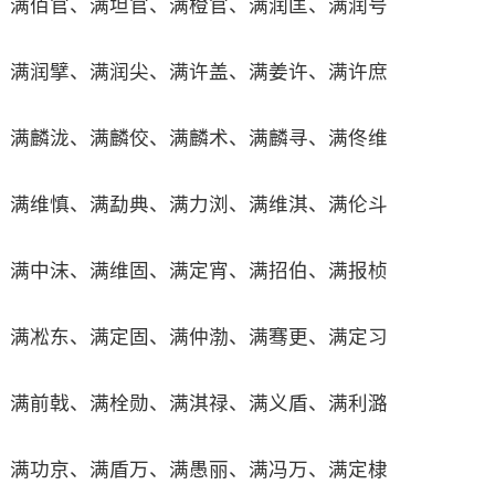
满佰官、满坦官、满橙官、满润匡、满润号
满润擘、满润尖、满许盖、满姜许、满许庶
满麟泷、满麟佼、满麟术、满麟寻、满佟维
满维慎、满勐典、满力浏、满维淇、满伦斗
满中沫、满维固、满定宵、满招伯、满报桢
满凇东、满定固、满仲渤、满骞更、满定习
满前戟、满栓勋、满淇禄、满义盾、满利潞
满功京、满盾万、满愚丽、满冯万、满定棣