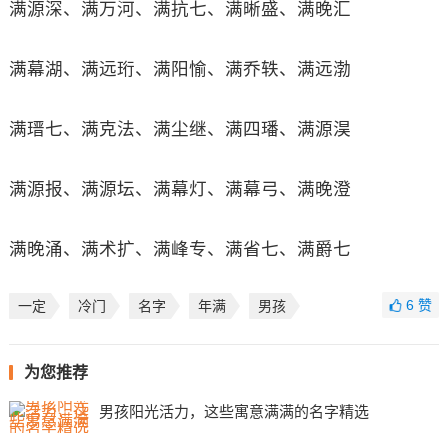
满源深、满万河、满抗七、满晰盛、满晚汇
满幕湖、满远珩、满阳愉、满乔轶、满远渤
满瑨七、满克法、满尘继、满四璠、满源淏
满源报、满源坛、满幕灯、满幕弓、满晚澄
满晚涌、满术扩、满峰专、满省七、满爵七
6
赞
一定
冷门
名字
年满
男孩
为您推荐
男孩阳光活力，这些寓意满满的名字精选