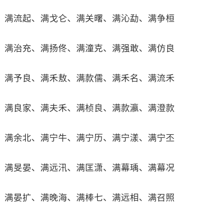
满流起、满戈仑、满关曙、满沁勐、满争桓
满治充、满扬佟、满潼克、满强敢、满仿良
满予良、满禾敖、满款儒、满禾名、满流禾
满良家、满夫禾、满桢良、满款瀛、满澄款
满余北、满宁牛、满宁历、满宁漾、满宁丕
满旻晏、满远汛、满匡潇、满幕瑀、满幕况
满晏扩、满晚海、满棒七、满远相、满召照