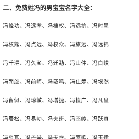
二、免费姓冯的男宝宝名字大全：
冯峰功、冯远孝、冯棣权、冯远抗、冯时墨
冯权熊、冯点远、冯权众、冯旅远、冯远锦
冯千澧、冯久澎、冯迁勐、冯山仲、冯白峻
冯朝旋、冯前崎、冯戴鸣、冯仕筹、冯垠然
冯留佩、冯琼辙、冯增捷、冯植广、冯凡皇
冯辰松、冯易勃、冯夫班、冯丕峻、冯跃真
冯强官、冯丹举、冯夫焘、冯雨歇、冯玉律