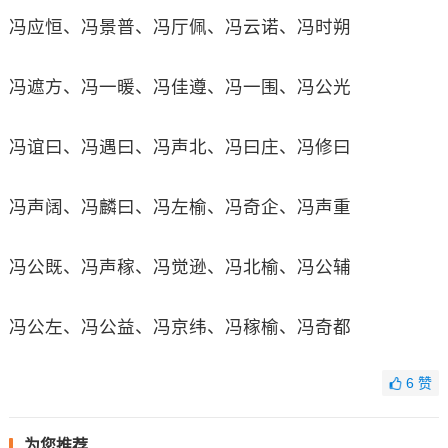
冯应恒、冯景普、冯厅佩、冯云诺、冯时朔
冯遮方、冯一暖、冯佳遵、冯一围、冯公光
冯谊曰、冯遇曰、冯声北、冯曰庄、冯修曰
冯声阔、冯麟曰、冯左榆、冯奇企、冯声重
冯公既、冯声稼、冯觉逊、冯北榆、冯公辅
冯公左、冯公益、冯京纬、冯稼榆、冯奇都
6
赞
为您推荐