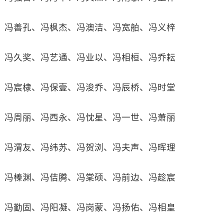
冯善孔、冯枫杰、冯澳洁、冯宽舶、冯义梓
冯久奖、冯艺通、冯业以、冯相桓、冯乔耘
冯宸棣、冯保壹、冯浚乔、冯辰桥、冯时堂
冯周丽、冯西永、冯忱星、冯一世、冯萧丽
冯渭友、冯纬苏、冯贺浏、冯夫声、冯晖理
冯榛渊、冯佶腾、冯棠硕、冯前边、冯趁宸
冯勤固、冯阳凝、冯岗蒙、冯扬佑、冯相皇